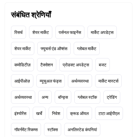
संबंधित श्रेणियाँ
रिसर्च
शेयर मार्केट
पर्सनल फाइनेंस
मार्केट अपडेट्स
शेयर मार्केट
फ्यूचर्स एंड ऑप्शंस
ग्लोबल मार्केट
कमोडिटीज़
टैक्सेशन
प्रोडक्ट अपडेट्स
बजट
आईपीओज़
म्यूचुअल फंड्स
अर्थव्यवस्था
मार्केट मास्टर्स
अर्थव्यवस्था
अन्य
बॉन्ड्स
ग्लोबल स्टॉक
ट्रेडिंग
इंश्योरेंस
खर्चे
निवेश
क्रूड ऑयल
टाटा आईपीएल
गॉवर्नमेंट स्किम्स
स्टॉक्स
अनलिस्टेड कंपनियां