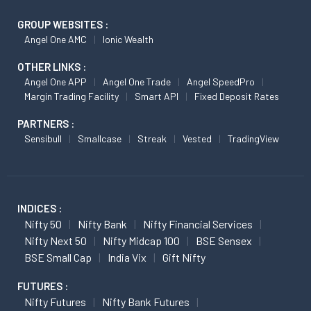
GROUP WEBSITES :
Angel One AMC
Ionic Wealth
OTHER LINKS :
Angel One APP
Angel One Trade
Angel SpeedPro
Margin Trading Facility
Smart API
Fixed Deposit Rates
PARTNERS :
Sensibull
Smallcase
Streak
Vested
TradingView
INDICES :
Nifty 50
Nifty Bank
Nifty Financial Services
Nifty Next 50
Nifty Midcap 100
BSE Sensex
BSE Small Cap
India Vix
Gift Nifty
FUTURES :
Nifty Futures
Nifty Bank Futures