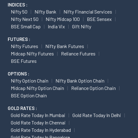
INDICES :
Nifty 50
Nifty Bank
Nifty Financial Services
Nifty Next 50
Nifty Midcap 100
BSE Sensex
BSE Small Cap
India Vix
Gift Nifty
FUTURES :
Nifty Futures
Nifty Bank Futures
Midcap Nifty Futures
Reliance Futures
BSE Futures
OPTIONS :
Nifty Option Chain
Nifty Bank Option Chain
Midcap Nifty Option Chain
Reliance Option Chain
BSE Option Chain
GOLD RATES :
Gold Rate Today In Mumbai
Gold Rate Today In Delhi
Gold Rate Today In Chennai
Gold Rate Today In Hyderabad
Gold Rate Today In Bangalore