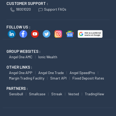
CUSTOMER SUPPORT :
18001020
Support FAQs
FOLLOW US :
GROUP WEBSITES :
Angel One AMC
Ionic Wealth
OTHER LINKS :
Angel One APP
Angel One Trade
Angel SpeedPro
Margin Trading Facility
Smart API
Fixed Deposit Rates
PARTNERS :
Sensibull
Smallcase
Streak
Vested
TradingView