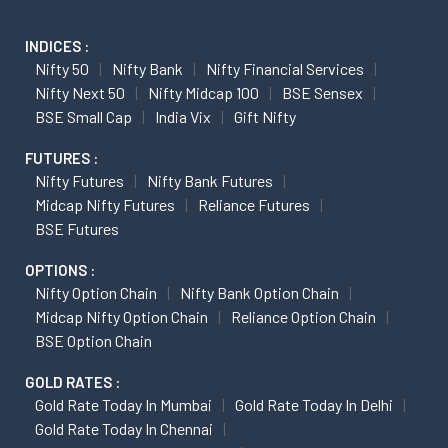
INDICES :
Nifty 50
Nifty Bank
Nifty Financial Services
Nifty Next 50
Nifty Midcap 100
BSE Sensex
BSE Small Cap
India Vix
Gift Nifty
FUTURES :
Nifty Futures
Nifty Bank Futures
Midcap Nifty Futures
Reliance Futures
BSE Futures
OPTIONS :
Nifty Option Chain
Nifty Bank Option Chain
Midcap Nifty Option Chain
Reliance Option Chain
BSE Option Chain
GOLD RATES :
Gold Rate Today In Mumbai
Gold Rate Today In Delhi
Gold Rate Today In Chennai