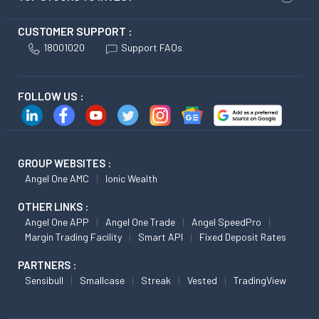
CUSTOMER SUPPORT :
18001020
Support FAQs
FOLLOW US :
GROUP WEBSITES :
Angel One AMC
Ionic Wealth
OTHER LINKS :
Angel One APP
Angel One Trade
Angel SpeedPro
Margin Trading Facility
Smart API
Fixed Deposit Rates
PARTNERS :
Sensibull
Smallcase
Streak
Vested
TradingView