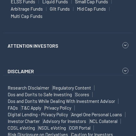
ELSS Funds
Liquid Funds
Small Cap Funds
Arbitrage Funds
Gilt Funds
Mid Cap Funds
Multi Cap Funds
ATTENTION INVESTORS
DISCLAIMER
Research Disclaimer
Regulatory Content
Dos and Don'ts to Safe Investing
Scores
Dos and Don'ts While Dealing With Investment Advisor
FAQs
T&C Apply
Privacy Policy
Digital Lending - Privacy Policy
Angel One Personal Loans
Investor Charter
Advisory for Investors
NCL Collateral
CDSL eVoting
NSDL eVoting
ODR Portal
Risk Disclosure on Derivatives
Caution for Investors