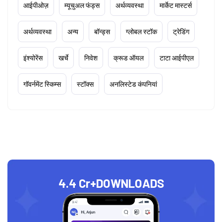
आईपीओज़
म्यूचुअल फंड्स
अर्थव्यवस्था
मार्केट मास्टर्स
अर्थव्यवस्था
अन्य
बॉन्ड्स
ग्लोबल स्टॉक
ट्रेडिंग
इंश्योरेंस
खर्चे
निवेश
क्रूड ऑयल
टाटा आईपीएल
गॉवर्नमेंट स्किम्स
स्टॉक्स
अनलिस्टेड कंपनियां
4.4 Cr+
DOWNLOADS