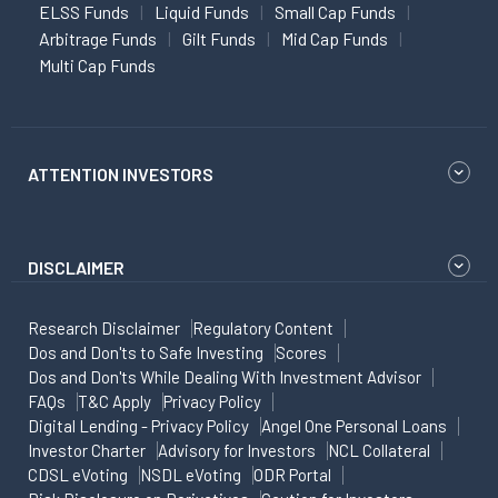
ELSS Funds
Liquid Funds
Small Cap Funds
Arbitrage Funds
Gilt Funds
Mid Cap Funds
Multi Cap Funds
ATTENTION INVESTORS
DISCLAIMER
Research Disclaimer
Regulatory Content
Dos and Don'ts to Safe Investing
Scores
Dos and Don'ts While Dealing With Investment Advisor
FAQs
T&C Apply
Privacy Policy
Digital Lending - Privacy Policy
Angel One Personal Loans
Investor Charter
Advisory for Investors
NCL Collateral
CDSL eVoting
NSDL eVoting
ODR Portal