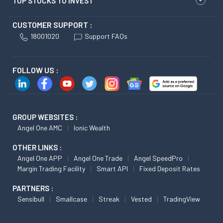
TOP STOCKS TO INVEST
CUSTOMER SUPPORT :
18001020
Support FAQs
FOLLOW US :
GROUP WEBSITES :
Angel One AMC
Ionic Wealth
OTHER LINKS :
Angel One APP
Angel One Trade
Angel SpeedPro
Margin Trading Facility
Smart API
Fixed Deposit Rates
PARTNERS :
Sensibull
Smallcase
Streak
Vested
TradingView