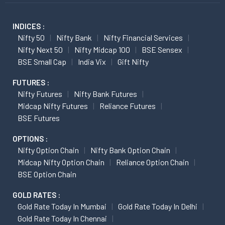
INDICES :
Nifty 50
Nifty Bank
Nifty Financial Services
Nifty Next 50
Nifty Midcap 100
BSE Sensex
BSE Small Cap
India Vix
Gift Nifty
FUTURES :
Nifty Futures
Nifty Bank Futures
Midcap Nifty Futures
Reliance Futures
BSE Futures
OPTIONS :
Nifty Option Chain
Nifty Bank Option Chain
Midcap Nifty Option Chain
Reliance Option Chain
BSE Option Chain
GOLD RATES :
Gold Rate Today In Mumbai
Gold Rate Today In Delhi
Gold Rate Today In Chennai