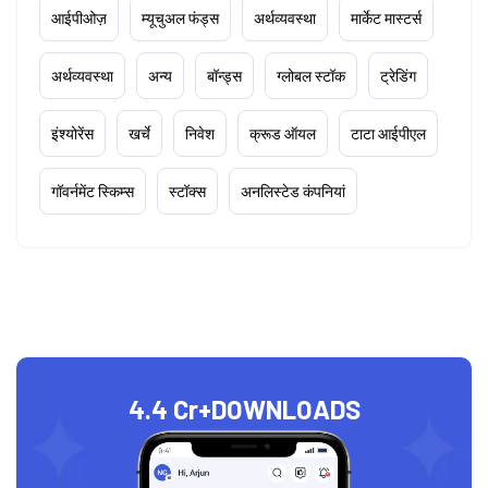
आईपीओज़
म्यूचुअल फंड्स
अर्थव्यवस्था
मार्केट मास्टर्स
अर्थव्यवस्था
अन्य
बॉन्ड्स
ग्लोबल स्टॉक
ट्रेडिंग
इंश्योरेंस
खर्चे
निवेश
क्रूड ऑयल
टाटा आईपीएल
गॉवर्नमेंट स्किम्स
स्टॉक्स
अनलिस्टेड कंपनियां
4.4 Cr+
DOWNLOADS