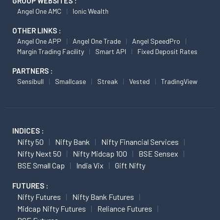
GROUP WEBSITES :
Angel One AMC
Ionic Wealth
OTHER LINKS :
Angel One APP
Angel One Trade
Angel SpeedPro
Margin Trading Facility
Smart API
Fixed Deposit Rates
PARTNERS :
Sensibull
Smallcase
Streak
Vested
TradingView
INDICES :
Nifty 50
Nifty Bank
Nifty Financial Services
Nifty Next 50
Nifty Midcap 100
BSE Sensex
BSE Small Cap
India Vix
Gift Nifty
FUTURES :
Nifty Futures
Nifty Bank Futures
Midcap Nifty Futures
Reliance Futures