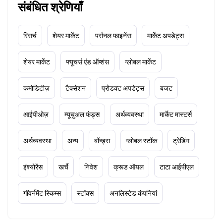
संबंधित श्रेणियाँ
रिसर्च
शेयर मार्केट
पर्सनल फाइनेंस
मार्केट अपडेट्स
शेयर मार्केट
फ्यूचर्स एंड ऑप्शंस
ग्लोबल मार्केट
कमोडिटीज़
टैक्सेशन
प्रोडक्ट अपडेट्स
बजट
आईपीओज़
म्यूचुअल फंड्स
अर्थव्यवस्था
मार्केट मास्टर्स
अर्थव्यवस्था
अन्य
बॉन्ड्स
ग्लोबल स्टॉक
ट्रेडिंग
इंश्योरेंस
खर्चे
निवेश
क्रूड ऑयल
टाटा आईपीएल
गॉवर्नमेंट स्किम्स
स्टॉक्स
अनलिस्टेड कंपनियां