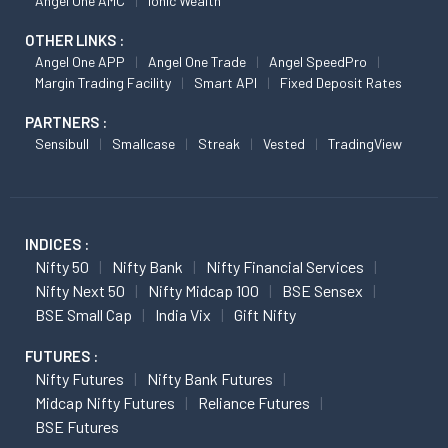
Angel One AMC
Ionic Wealth
OTHER LINKS :
Angel One APP
Angel One Trade
Angel SpeedPro
Margin Trading Facility
Smart API
Fixed Deposit Rates
PARTNERS :
Sensibull
Smallcase
Streak
Vested
TradingView
INDICES :
Nifty 50
Nifty Bank
Nifty Financial Services
Nifty Next 50
Nifty Midcap 100
BSE Sensex
BSE Small Cap
India Vix
Gift Nifty
FUTURES :
Nifty Futures
Nifty Bank Futures
Midcap Nifty Futures
Reliance Futures
BSE Futures