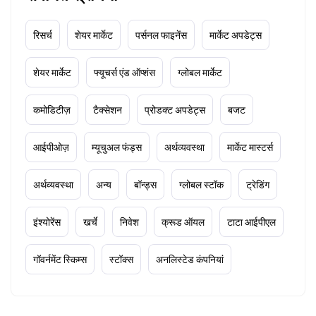
रिसर्च
शेयर मार्केट
पर्सनल फाइनेंस
मार्केट अपडेट्स
शेयर मार्केट
फ्यूचर्स एंड ऑप्शंस
ग्लोबल मार्केट
कमोडिटीज़
टैक्सेशन
प्रोडक्ट अपडेट्स
बजट
आईपीओज़
म्यूचुअल फंड्स
अर्थव्यवस्था
मार्केट मास्टर्स
अर्थव्यवस्था
अन्य
बॉन्ड्स
ग्लोबल स्टॉक
ट्रेडिंग
इंश्योरेंस
खर्चे
निवेश
क्रूड ऑयल
टाटा आईपीएल
गॉवर्नमेंट स्किम्स
स्टॉक्स
अनलिस्टेड कंपनियां