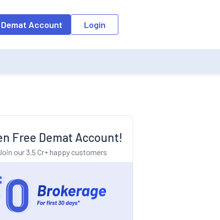
o the input field, the suggestion list will be updated as per the keyw
 Demat Account
Login
n Free Demat Account!
Join our 3.5 Cr+ happy customers