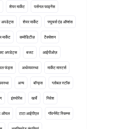
शेयर मार्केट
पर्सनल फाइनेंस
ेट अपडेट्स
शेयर मार्केट
फ्यूचर्स एंड ऑप्शंस
 मार्केट
कमोडिटीज़
टैक्सेशन
क्ट अपडेट्स
बजट
आईपीओज़
ुअल फंड्स
अर्थव्यवस्था
मार्केट मास्टर्स
्यवस्था
अन्य
बॉन्ड्स
ग्लोबल स्टॉक
ंग
इंश्योरेंस
खर्चे
निवेश
ूड ऑयल
टाटा आईपीएल
गॉवर्नमेंट स्किम्स
्स
अनलिस्टेड कंपनियां