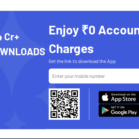
Enjoy ₹0 Accoun
4 Cr+
Charges
OWNLOADS
Get the link to download the App