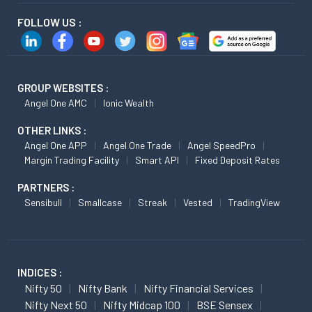
FOLLOW US :
GROUP WEBSITES :
Angel One AMC
Ionic Wealth
OTHER LINKS :
Angel One APP
Angel One Trade
Angel SpeedPro
Margin Trading Facility
Smart API
Fixed Deposit Rates
PARTNERS :
Sensibull
Smallcase
Streak
Vested
TradingView
INDICES :
Nifty 50
Nifty Bank
Nifty Financial Services
Nifty Next 50
Nifty Midcap 100
BSE Sensex