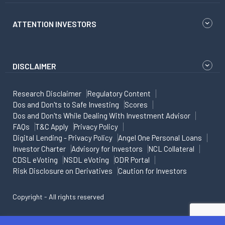
ATTENTION INVESTORS
DISCLAIMER
Research Disclaimer
Regulatory Content
Dos and Don'ts to Safe Investing
Scores
Dos and Don'ts While Dealing With Investment Advisor
FAQs
T&C Apply
Privacy Policy
Digital Lending - Privacy Policy
Angel One Personal Loans
Investor Charter
Advisory for Investors
NCL Collateral
CDSL eVoting
NSDL eVoting
ODR Portal
Risk Disclosure on Derivatives
Caution for Investors
Copyright - All rights reserved