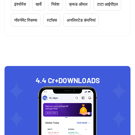
इंश्योरेंस
खर्चे
निवेश
क्रूड ऑयल
टाटा आईपीएल
गॉवर्नमेंट स्किम्स
स्टॉक्स
अनलिस्टेड कंपनियां
4.4 Cr+
DOWNLOADS