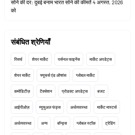
सोने की दर: दुबई बनाम भारत सोने की कीमतें 4 अगस्त, 2026
को
संबंधित श्रेणियाँ
रिसर्च
शेयर मार्केट
पर्सनल फाइनेंस
मार्केट अपडेट्स
शेयर मार्केट
फ्यूचर्स एंड ऑप्शंस
ग्लोबल मार्केट
कमोडिटीज़
टैक्सेशन
प्रोडक्ट अपडेट्स
बजट
आईपीओज़
म्यूचुअल फंड्स
अर्थव्यवस्था
मार्केट मास्टर्स
अर्थव्यवस्था
अन्य
बॉन्ड्स
ग्लोबल स्टॉक
ट्रेडिंग