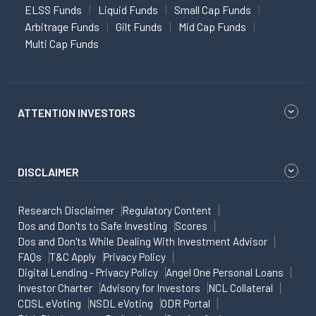
ELSS Funds
Liquid Funds
Small Cap Funds
Arbitrage Funds
Gilt Funds
Mid Cap Funds
Multi Cap Funds
ATTENTION INVESTORS
DISCLAIMER
Research Disclaimer
Regulatory Content
Dos and Don'ts to Safe Investing
Scores
Dos and Don'ts While Dealing With Investment Advisor
FAQs
T&C Apply
Privacy Policy
Digital Lending - Privacy Policy
Angel One Personal Loans
Investor Charter
Advisory for Investors
NCL Collateral
CDSL eVoting
NSDL eVoting
ODR Portal