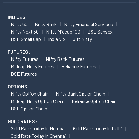
INDICES :
Nifty 50
Nifty Bank
Nifty Financial Services
Nifty Next 50
Nifty Midcap 100
BSE Sensex
BSE Small Cap
India Vix
Gift Nifty
FUTURES :
Nifty Futures
Nifty Bank Futures
Midcap Nifty Futures
Reliance Futures
BSE Futures
OPTIONS :
Nifty Option Chain
Nifty Bank Option Chain
Midcap Nifty Option Chain
Reliance Option Chain
BSE Option Chain
GOLD RATES :
Gold Rate Today In Mumbai
Gold Rate Today In Delhi
Gold Rate Today In Chennai