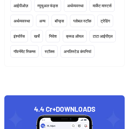
आईपीओज़
म्यूचुअल फंड्स
अर्थव्यवस्था
मार्केट मास्टर्स
अर्थव्यवस्था
अन्य
बॉन्ड्स
ग्लोबल स्टॉक
ट्रेडिंग
इंश्योरेंस
खर्चे
निवेश
क्रूड ऑयल
टाटा आईपीएल
गॉवर्नमेंट स्किम्स
स्टॉक्स
अनलिस्टेड कंपनियां
4.4 Cr+
DOWNLOADS