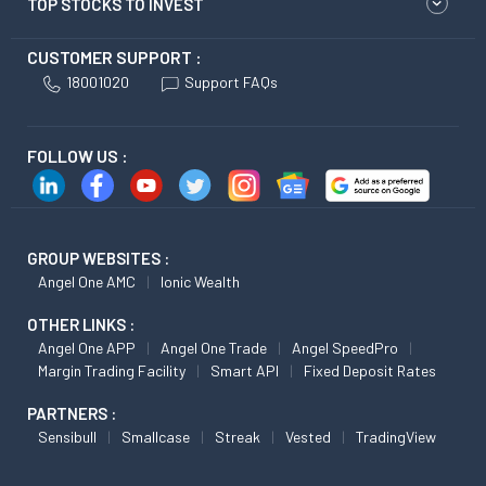
TOP STOCKS TO INVEST
CUSTOMER SUPPORT :
18001020
Support FAQs
FOLLOW US :
GROUP WEBSITES :
Angel One AMC
Ionic Wealth
OTHER LINKS :
Angel One APP
Angel One Trade
Angel SpeedPro
Margin Trading Facility
Smart API
Fixed Deposit Rates
PARTNERS :
Sensibull
Smallcase
Streak
Vested
TradingView