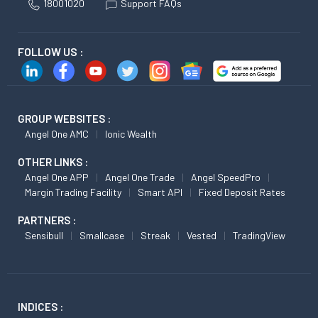
18001020
Support FAQs
FOLLOW US :
GROUP WEBSITES :
Angel One AMC
Ionic Wealth
OTHER LINKS :
Angel One APP
Angel One Trade
Angel SpeedPro
Margin Trading Facility
Smart API
Fixed Deposit Rates
PARTNERS :
Sensibull
Smallcase
Streak
Vested
TradingView
INDICES :