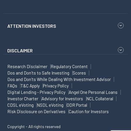
ATTENTION INVESTORS
DISCLAIMER
Research Disclaimer
Regulatory Content
Dos and Don'ts to Safe Investing
Scores
Dos and Don'ts While Dealing With Investment Advisor
FAQs
T&C Apply
Privacy Policy
Digital Lending - Privacy Policy
Angel One Personal Loans
Investor Charter
Advisory for Investors
NCL Collateral
CDSL eVoting
NSDL eVoting
ODR Portal
Risk Disclosure on Derivatives
Caution for Investors
Copyright - All rights reserved