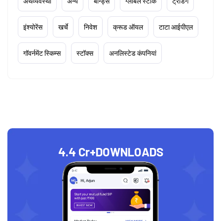
अर्थव्यवस्था
अन्य
बॉन्ड्स
ग्लोबल स्टॉक
ट्रेडिंग
इंश्योरेंस
खर्चे
निवेश
क्रूड ऑयल
टाटा आईपीएल
गॉवर्नमेंट स्किम्स
स्टॉक्स
अनलिस्टेड कंपनियां
4.4 Cr+
DOWNLOADS