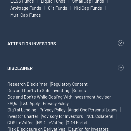
ELSS Funds
Liquid Funds
Small Cap Funds
Arbitrage Funds
Gilt Funds
Mid Cap Funds
Multi Cap Funds
ATTENTION INVESTORS
DISCLAIMER
Research Disclaimer
Regulatory Content
Dos and Don'ts to Safe Investing
Scores
Dos and Don'ts While Dealing With Investment Advisor
FAQs
T&C Apply
Privacy Policy
Digital Lending - Privacy Policy
Angel One Personal Loans
Investor Charter
Advisory for Investors
NCL Collateral
CDSL eVoting
NSDL eVoting
ODR Portal
Risk Disclosure on Derivatives
Caution for Investors