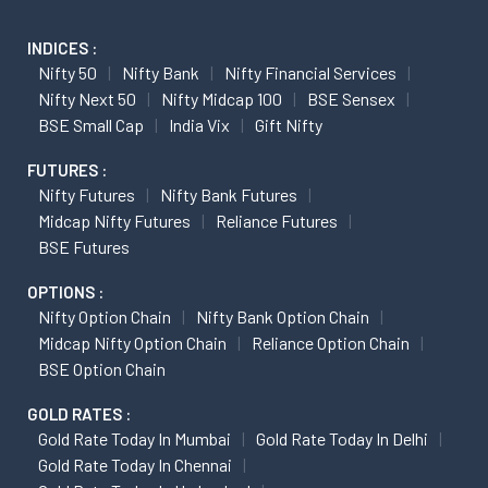
INDICES :
Nifty 50
Nifty Bank
Nifty Financial Services
Nifty Next 50
Nifty Midcap 100
BSE Sensex
BSE Small Cap
India Vix
Gift Nifty
FUTURES :
Nifty Futures
Nifty Bank Futures
Midcap Nifty Futures
Reliance Futures
BSE Futures
OPTIONS :
Nifty Option Chain
Nifty Bank Option Chain
Midcap Nifty Option Chain
Reliance Option Chain
BSE Option Chain
GOLD RATES :
Gold Rate Today In Mumbai
Gold Rate Today In Delhi
Gold Rate Today In Chennai