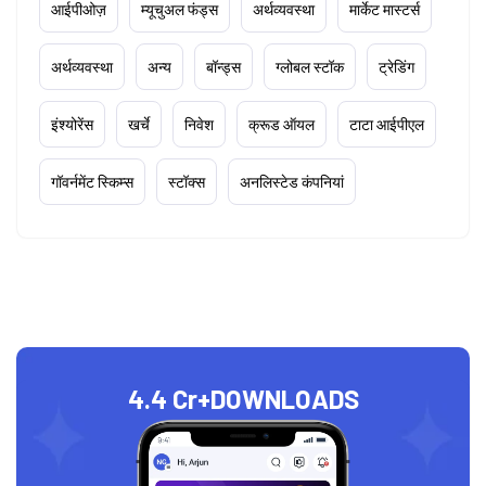
आईपीओज़
म्यूचुअल फंड्स
अर्थव्यवस्था
मार्केट मास्टर्स
अर्थव्यवस्था
अन्य
बॉन्ड्स
ग्लोबल स्टॉक
ट्रेडिंग
इंश्योरेंस
खर्चे
निवेश
क्रूड ऑयल
टाटा आईपीएल
गॉवर्नमेंट स्किम्स
स्टॉक्स
अनलिस्टेड कंपनियां
4.4 Cr+
DOWNLOADS