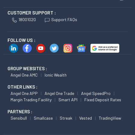
CUSTOMER SUPPORT :
18001020
Support FAQs
FOLLOW US :
GROUP WEBSITES :
Angel One AMC
Ionic Wealth
OTHER LINKS :
Angel One APP
Angel One Trade
Angel SpeedPro
Margin Trading Facility
Smart API
Fixed Deposit Rates
PARTNERS :
Sensibull
Smallcase
Streak
Vested
TradingView