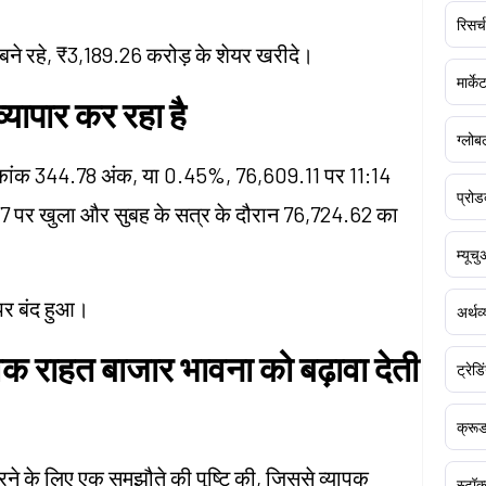
रिसर्च
 बने रहे, ₹3,189.26 करोड़ के शेयर खरीदे।
मार्क
्यापार कर रहा है
ग्लोबल
ूचकांक 344.78 अंक, या 0.45%, 76,609.11 पर 11:14
प्रोड
77 पर खुला और सुबह के सत्र के दौरान 76,724.62 का
म्यूच
पर बंद हुआ।
अर्थव
िक राहत बाजार भावना को बढ़ावा देती
ट्रेडि
क्र
करने के लिए एक समझौते की पुष्टि की, जिससे व्यापक
स्टॉक