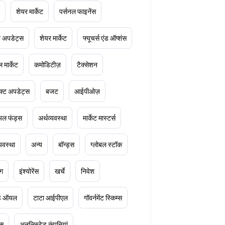
शेयर मार्केट
पर्सनल फाइनेंस
ेट अपडेट्स
शेयर मार्केट
फ्यूचर्स एंड ऑप्शंस
 मार्केट
कमोडिटीज़
टैक्सेशन
क्ट अपडेट्स
बजट
आईपीओज़
ुअल फंड्स
अर्थव्यवस्था
मार्केट मास्टर्स
्यवस्था
अन्य
बॉन्ड्स
ग्लोबल स्टॉक
ंग
इंश्योरेंस
खर्चे
निवेश
ूड ऑयल
टाटा आईपीएल
गॉवर्नमेंट स्किम्स
्स
अनलिस्टेड कंपनियां