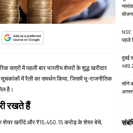
नामां
योजना 
NSE न
पहले द
दुबई 
489.2
रिक सत्रों में पहली बार भारतीय शेयरों के शुद्ध खरीदार
 सूचकांकों में रैली का समर्थन किया, जिसमें भू-राजनीतिक
सोने 
मिल है।
अगस्
 रखते हैं
संबं
े शेयर खरीदे और ₹15,450.15 करोड़ के शेयर बेचे,