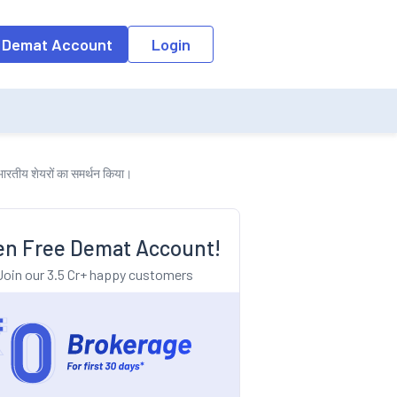
o the input field, the suggestion list will be updated as per the keyw
 Demat Account
Login
े भारतीय शेयरों का समर्थन किया।
n Free Demat Account!
Join our 3.5 Cr+ happy customers