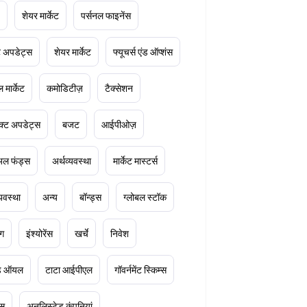
शेयर मार्केट
पर्सनल फाइनेंस
ेट अपडेट्स
शेयर मार्केट
फ्यूचर्स एंड ऑप्शंस
 मार्केट
कमोडिटीज़
टैक्सेशन
क्ट अपडेट्स
बजट
आईपीओज़
ुअल फंड्स
अर्थव्यवस्था
मार्केट मास्टर्स
्यवस्था
अन्य
बॉन्ड्स
ग्लोबल स्टॉक
ंग
इंश्योरेंस
खर्चे
निवेश
ूड ऑयल
टाटा आईपीएल
गॉवर्नमेंट स्किम्स
्स
अनलिस्टेड कंपनियां