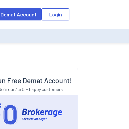
o the input field, the suggestion list will be updated as per the keyw
 Demat Account
Login
n Free Demat Account!
Join our 3.5 Cr+ happy customers