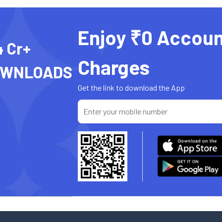
Enjoy ₹0 Accoun
4 Cr+
Charges
OWNLOADS
Get the link to download the App