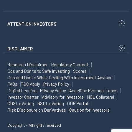
ATTENTION INVESTORS
DISCLAIMER
Research Disclaimer
Regulatory Content
Dos and Don'ts to Safe Investing
Scores
Dos and Don'ts While Dealing With Investment Advisor
FAQs
T&C Apply
Privacy Policy
Digital Lending - Privacy Policy
AngelOne Personal Loans
Investor Charter
Advisory for Investors
NCL Collateral
CDSL eVoting
NSDL eVoting
ODR Portal
Risk Disclosure on Derivatives
Caution for Investors
Copyright - All rights reserved