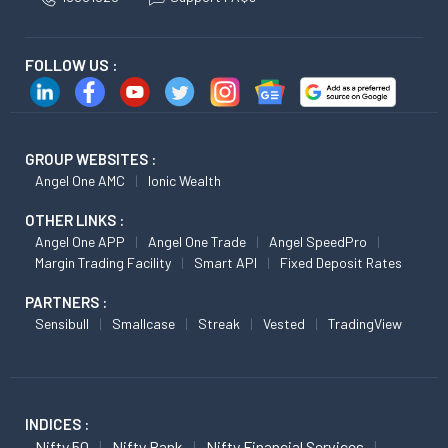
FOLLOW US :
GROUP WEBSITES :
Angel One AMC
Ionic Wealth
OTHER LINKS :
Angel One APP
Angel One Trade
Angel SpeedPro
Margin Trading Facility
Smart API
Fixed Deposit Rates
PARTNERS :
Sensibull
Smallcase
Streak
Vested
TradingView
INDICES :
Nifty 50
Nifty Bank
Nifty Financial Services