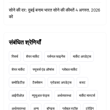
सोने की दर: दुबई बनाम भारत सोने की कीमतें 4 अगस्त, 2026
को
संबंधित श्रेणियाँ
रिसर्च
शेयर मार्केट
पर्सनल फाइनेंस
मार्केट अपडेट्स
शेयर मार्केट
फ्यूचर्स एंड ऑप्शंस
ग्लोबल मार्केट
कमोडिटीज़
टैक्सेशन
प्रोडक्ट अपडेट्स
बजट
आईपीओज़
म्यूचुअल फंड्स
अर्थव्यवस्था
मार्केट मास्टर्स
अर्थव्यवस्था
अन्य
बॉन्ड्स
ग्लोबल स्टॉक
ट्रेडिंग