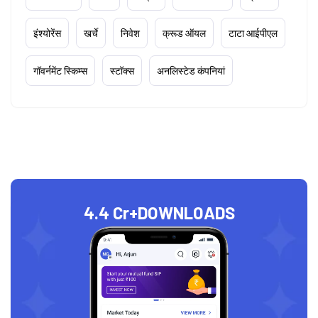
इंश्योरेंस
खर्चे
निवेश
क्रूड ऑयल
टाटा आईपीएल
गॉवर्नमेंट स्किम्स
स्टॉक्स
अनलिस्टेड कंपनियां
4.4 Cr+
DOWNLOADS