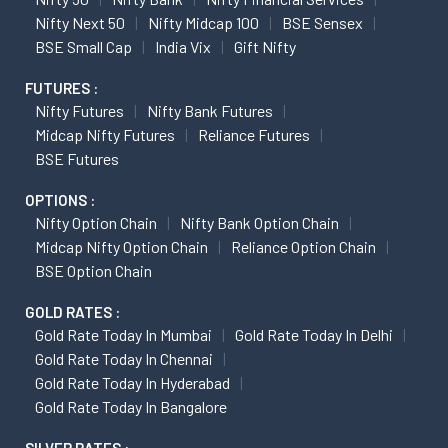
Nifty Next 50
Nifty Midcap 100
BSE Sensex
BSE Small Cap
India Vix
Gift Nifty
FUTURES :
Nifty Futures
Nifty Bank Futures
Midcap Nifty Futures
Reliance Futures
BSE Futures
OPTIONS :
Nifty Option Chain
Nifty Bank Option Chain
Midcap Nifty Option Chain
Reliance Option Chain
BSE Option Chain
GOLD RATES :
Gold Rate Today In Mumbai
Gold Rate Today In Delhi
Gold Rate Today In Chennai
Gold Rate Today In Hyderabad
Gold Rate Today In Bangalore