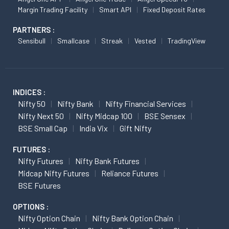
Margin Trading Facility
Smart API
Fixed Deposit Rates
PARTNERS :
Sensibull
Smallcase
Streak
Vested
TradingView
INDICES :
Nifty 50
Nifty Bank
Nifty Financial Services
Nifty Next 50
Nifty Midcap 100
BSE Sensex
BSE Small Cap
India Vix
Gift Nifty
FUTURES :
Nifty Futures
Nifty Bank Futures
Midcap Nifty Futures
Reliance Futures
BSE Futures
OPTIONS :
Nifty Option Chain
Nifty Bank Option Chain