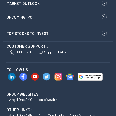
MARKET OUTLOOK
UPCOMING IPO
TOP STOCKS TO INVEST
CUSTOMER SUPPORT :
18001020
Support FAQs
FOLLOW US :
GROUP WEBSITES :
Angel One AMC
Ionic Wealth
OTHER LINKS :
Angel One APP
Angel One Trade
Angel SpeedPro