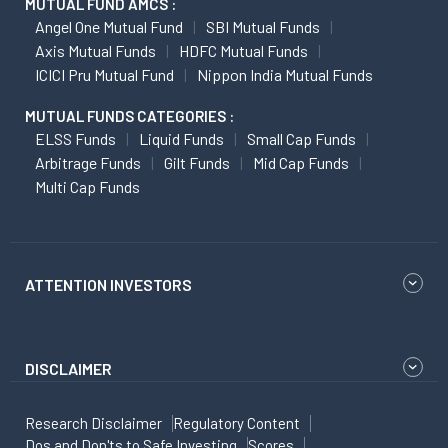
MUTUAL FUND AMCS :
Angel One Mutual Fund
SBI Mutual Funds
Axis Mutual Funds
HDFC Mutual Funds
ICICI Pru Mutual Fund
Nippon India Mutual Funds
MUTUAL FUNDS CATEGORIES :
ELSS Funds
Liquid Funds
Small Cap Funds
Arbitrage Funds
Gilt Funds
Mid Cap Funds
Multi Cap Funds
ATTENTION INVESTORS
DISCLAIMER
Research Disclaimer
Regulatory Content
Dos and Don'ts to Safe Investing
Scores