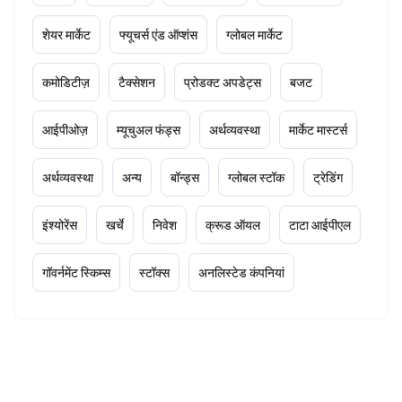
शेयर मार्केट
फ्यूचर्स एंड ऑप्शंस
ग्लोबल मार्केट
कमोडिटीज़
टैक्सेशन
प्रोडक्ट अपडेट्स
बजट
आईपीओज़
म्यूचुअल फंड्स
अर्थव्यवस्था
मार्केट मास्टर्स
अर्थव्यवस्था
अन्य
बॉन्ड्स
ग्लोबल स्टॉक
ट्रेडिंग
इंश्योरेंस
खर्चे
निवेश
क्रूड ऑयल
टाटा आईपीएल
गॉवर्नमेंट स्किम्स
स्टॉक्स
अनलिस्टेड कंपनियां