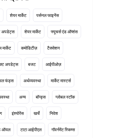
शेयर मार्केट
पर्सनल फाइनेंस
ेट अपडेट्स
शेयर मार्केट
फ्यूचर्स एंड ऑप्शंस
 मार्केट
कमोडिटीज़
टैक्सेशन
क्ट अपडेट्स
बजट
आईपीओज़
ुअल फंड्स
अर्थव्यवस्था
मार्केट मास्टर्स
्यवस्था
अन्य
बॉन्ड्स
ग्लोबल स्टॉक
ंग
इंश्योरेंस
खर्चे
निवेश
ूड ऑयल
टाटा आईपीएल
गॉवर्नमेंट स्किम्स