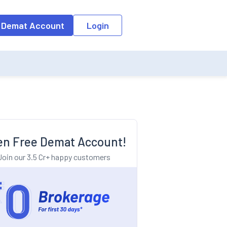
o the input field, the suggestion list will be updated as per the keyw
 Demat Account
Login
n Free Demat Account!
Join our 3.5 Cr+ happy customers