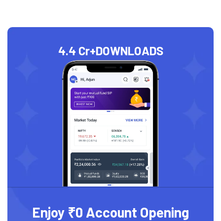
4.4 Cr+
DOWNLOADS
Enjoy ₹0 Account Opening