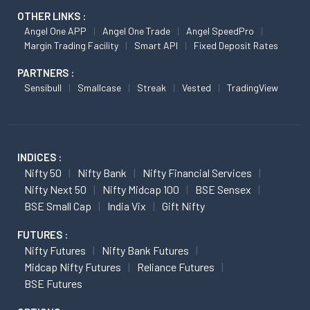
OTHER LINKS :
Angel One APP
Angel One Trade
Angel SpeedPro
Margin Trading Facility
Smart API
Fixed Deposit Rates
PARTNERS :
Sensibull
Smallcase
Streak
Vested
TradingView
INDICES :
Nifty 50
Nifty Bank
Nifty Financial Services
Nifty Next 50
Nifty Midcap 100
BSE Sensex
BSE Small Cap
India Vix
Gift Nifty
FUTURES :
Nifty Futures
Nifty Bank Futures
Midcap Nifty Futures
Reliance Futures
BSE Futures