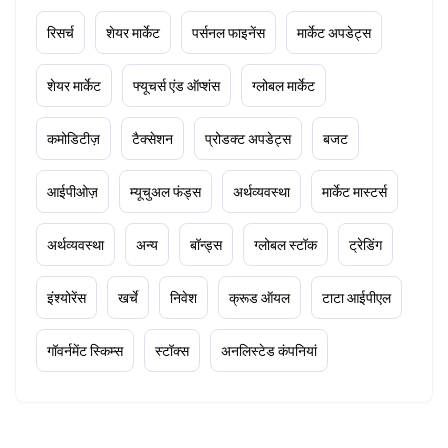
रिसर्च
शेयर मार्केट
पर्सनल फाइनेंस
मार्केट अपडेट्स
शेयर मार्केट
फ्यूचर्स एंड ऑप्शंस
ग्लोबल मार्केट
कमोडिटीज़
टैक्सेशन
प्रोडक्ट अपडेट्स
बजट
आईपीओज़
म्यूचुअल फंड्स
अर्थव्यवस्था
मार्केट मास्टर्स
अर्थव्यवस्था
अन्य
बॉन्ड्स
ग्लोबल स्टॉक
ट्रेडिंग
इंश्योरेंस
खर्चे
निवेश
क्रूड ऑयल
टाटा आईपीएल
गॉवर्नमेंट स्किम्स
स्टॉक्स
अनलिस्टेड कंपनियां