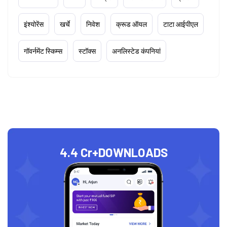
इंश्योरेंस
खर्चे
निवेश
क्रूड ऑयल
टाटा आईपीएल
गॉवर्नमेंट स्किम्स
स्टॉक्स
अनलिस्टेड कंपनियां
4.4 Cr+
DOWNLOADS