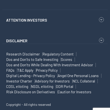
ATTENTION INVESTORS
DISCLAIMER
Research Disclaimer
Regulatory Content
Dos and Don'ts to Safe Investing
Scores
Dos and Don'ts While Dealing With Investment Advisor
FAQs
T&C Apply
Privacy Policy
Digital Lending - Privacy Policy
Angel One Personal Loans
Investor Charter
Advisory for Investors
NCL Collateral
CDSL eVoting
NSDL eVoting
ODR Portal
Risk Disclosure on Derivatives
Caution for Investors
Copyright - All rights reserved