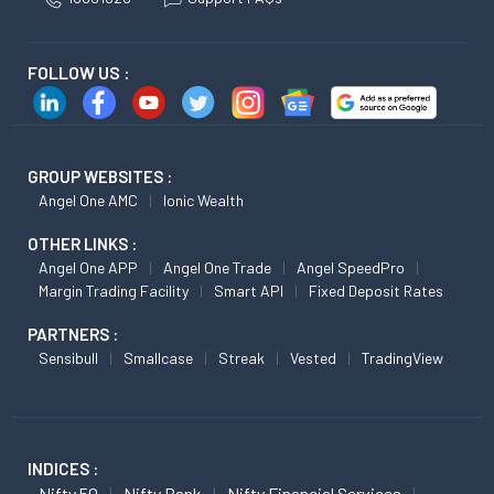
FOLLOW US :
GROUP WEBSITES :
Angel One AMC
Ionic Wealth
OTHER LINKS :
Angel One APP
Angel One Trade
Angel SpeedPro
Margin Trading Facility
Smart API
Fixed Deposit Rates
PARTNERS :
Sensibull
Smallcase
Streak
Vested
TradingView
INDICES :
Nifty 50
Nifty Bank
Nifty Financial Services