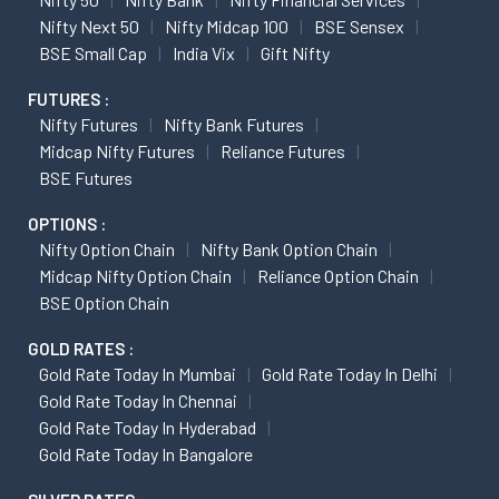
Nifty Next 50
Nifty Midcap 100
BSE Sensex
BSE Small Cap
India Vix
Gift Nifty
FUTURES :
Nifty Futures
Nifty Bank Futures
Midcap Nifty Futures
Reliance Futures
BSE Futures
OPTIONS :
Nifty Option Chain
Nifty Bank Option Chain
Midcap Nifty Option Chain
Reliance Option Chain
BSE Option Chain
GOLD RATES :
Gold Rate Today In Mumbai
Gold Rate Today In Delhi
Gold Rate Today In Chennai
Gold Rate Today In Hyderabad
Gold Rate Today In Bangalore