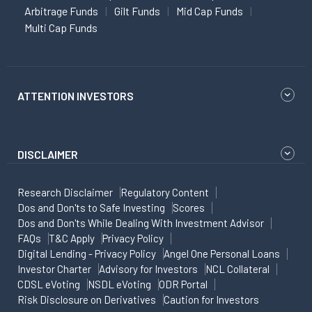
Arbitrage Funds
Gilt Funds
Mid Cap Funds
Multi Cap Funds
ATTENTION INVESTORS
DISCLAIMER
Research Disclaimer
Regulatory Content
Dos and Don'ts to Safe Investing
Scores
Dos and Don'ts While Dealing With Investment Advisor
FAQs
T&C Apply
Privacy Policy
Digital Lending - Privacy Policy
Angel One Personal Loans
Investor Charter
Advisory for Investors
NCL Collateral
CDSL eVoting
NSDL eVoting
ODR Portal
Risk Disclosure on Derivatives
Caution for Investors