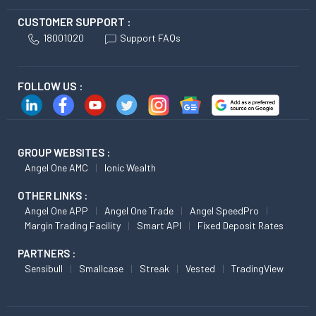
CUSTOMER SUPPORT :
18001020
Support FAQs
FOLLOW US :
GROUP WEBSITES :
Angel One AMC
Ionic Wealth
OTHER LINKS :
Angel One APP
Angel One Trade
Angel SpeedPro
Margin Trading Facility
Smart API
Fixed Deposit Rates
PARTNERS :
Sensibull
Smallcase
Streak
Vested
TradingView