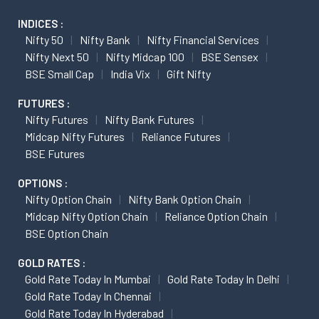
INDICES :
Nifty 50
Nifty Bank
Nifty Financial Services
Nifty Next 50
Nifty Midcap 100
BSE Sensex
BSE Small Cap
India Vix
Gift Nifty
FUTURES :
Nifty Futures
Nifty Bank Futures
Midcap Nifty Futures
Reliance Futures
BSE Futures
OPTIONS :
Nifty Option Chain
Nifty Bank Option Chain
Midcap Nifty Option Chain
Reliance Option Chain
BSE Option Chain
GOLD RATES :
Gold Rate Today In Mumbai
Gold Rate Today In Delhi
Gold Rate Today In Chennai
Gold Rate Today In Hyderabad