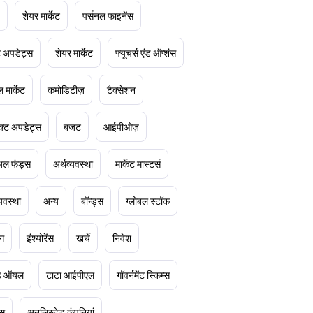
शेयर मार्केट
पर्सनल फाइनेंस
ेट अपडेट्स
शेयर मार्केट
फ्यूचर्स एंड ऑप्शंस
 मार्केट
कमोडिटीज़
टैक्सेशन
क्ट अपडेट्स
बजट
आईपीओज़
ुअल फंड्स
अर्थव्यवस्था
मार्केट मास्टर्स
्यवस्था
अन्य
बॉन्ड्स
ग्लोबल स्टॉक
ंग
इंश्योरेंस
खर्चे
निवेश
ूड ऑयल
टाटा आईपीएल
गॉवर्नमेंट स्किम्स
्स
अनलिस्टेड कंपनियां