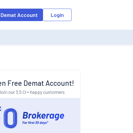
o the input field, the suggestion list will be updated as per the keyw
 Demat Account
Login
n Free Demat Account!
Join our 3.5 Cr+ happy customers