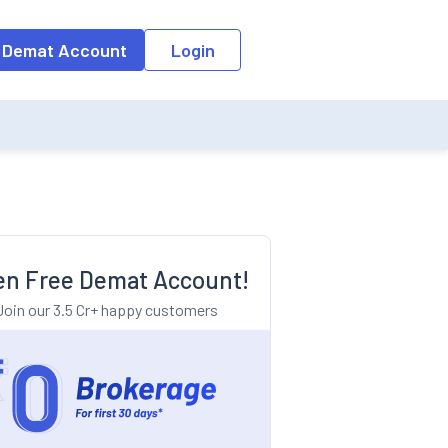
o the input field, the suggestion list will be updated as per the keyw
 Demat Account
Login
n Free Demat Account!
Join our 3.5 Cr+ happy customers