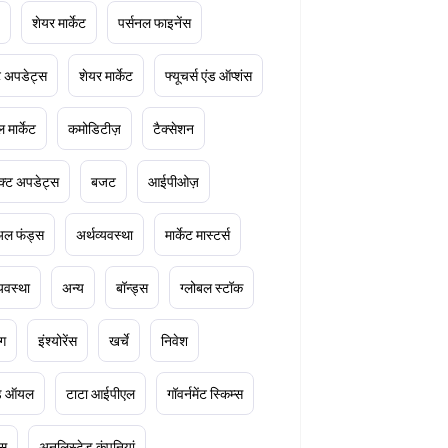
शेयर मार्केट
पर्सनल फाइनेंस
ेट अपडेट्स
शेयर मार्केट
फ्यूचर्स एंड ऑप्शंस
 मार्केट
कमोडिटीज़
टैक्सेशन
क्ट अपडेट्स
बजट
आईपीओज़
ुअल फंड्स
अर्थव्यवस्था
मार्केट मास्टर्स
्यवस्था
अन्य
बॉन्ड्स
ग्लोबल स्टॉक
ंग
इंश्योरेंस
खर्चे
निवेश
ूड ऑयल
टाटा आईपीएल
गॉवर्नमेंट स्किम्स
्स
अनलिस्टेड कंपनियां