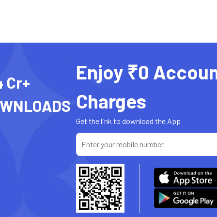
Enjoy ₹0 Accoun
4 Cr+
Charges
OWNLOADS
Get the link to download the App