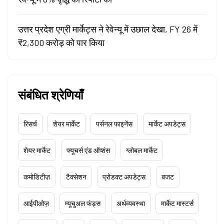
उत्तर प्रदेश एग्री मार्केट्स ने रेवेन्यू में उछाल देखा, FY 26 में
₹2,300 करोड़ को पार किया
संबंधित श्रेणियाँ
रिसर्च
शेयर मार्केट
पर्सनल फाइनेंस
मार्केट अपडेट्स
शेयर मार्केट
फ्यूचर्स एंड ऑप्शंस
ग्लोबल मार्केट
कमोडिटीज़
टैक्सेशन
प्रोडक्ट अपडेट्स
बजट
आईपीओज़
म्यूचुअल फंड्स
अर्थव्यवस्था
मार्केट मास्टर्स