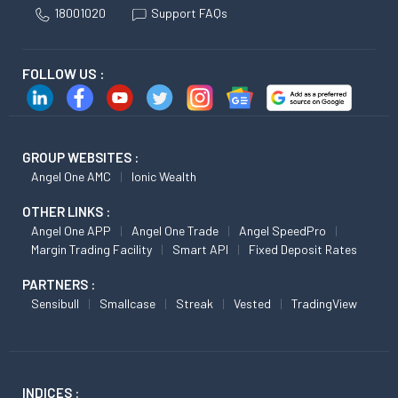
18001020
Support FAQs
FOLLOW US :
GROUP WEBSITES :
Angel One AMC
Ionic Wealth
OTHER LINKS :
Angel One APP
Angel One Trade
Angel SpeedPro
Margin Trading Facility
Smart API
Fixed Deposit Rates
PARTNERS :
Sensibull
Smallcase
Streak
Vested
TradingView
INDICES :