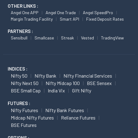
OTHER LINKS :
Angel One APP
Angel One Trade
Angel SpeedPro
Margin Trading Facility
Smart API
Fixed Deposit Rates
PARTNERS :
Sensibull
Smallcase
Streak
Vested
TradingView
INDICES :
Nifty 50
Nifty Bank
Nifty Financial Services
Nifty Next 50
Nifty Midcap 100
BSE Sensex
BSE Small Cap
India Vix
Gift Nifty
FUTURES :
Nifty Futures
Nifty Bank Futures
Midcap Nifty Futures
Reliance Futures
BSE Futures
OPTIONS :