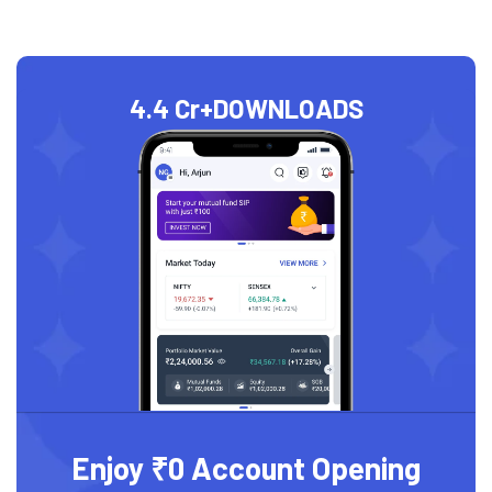
4.4 Cr+
DOWNLOADS
Enjoy ₹0 Account Opening