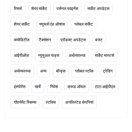
रिसर्च
शेयर मार्केट
पर्सनल फाइनेंस
मार्केट अपडेट्स
शेयर मार्केट
फ्यूचर्स एंड ऑप्शंस
ग्लोबल मार्केट
कमोडिटीज़
टैक्सेशन
प्रोडक्ट अपडेट्स
बजट
आईपीओज़
म्यूचुअल फंड्स
अर्थव्यवस्था
मार्केट मास्टर्स
अर्थव्यवस्था
अन्य
बॉन्ड्स
ग्लोबल स्टॉक
ट्रेडिंग
इंश्योरेंस
खर्चे
निवेश
क्रूड ऑयल
टाटा आईपीएल
गॉवर्नमेंट स्किम्स
स्टॉक्स
अनलिस्टेड कंपनियां