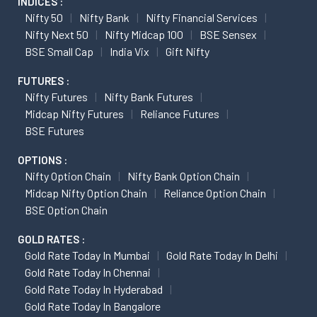
INDICES :
Nifty 50
Nifty Bank
Nifty Financial Services
Nifty Next 50
Nifty Midcap 100
BSE Sensex
BSE Small Cap
India Vix
Gift Nifty
FUTURES :
Nifty Futures
Nifty Bank Futures
Midcap Nifty Futures
Reliance Futures
BSE Futures
OPTIONS :
Nifty Option Chain
Nifty Bank Option Chain
Midcap Nifty Option Chain
Reliance Option Chain
BSE Option Chain
GOLD RATES :
Gold Rate Today In Mumbai
Gold Rate Today In Delhi
Gold Rate Today In Chennai
Gold Rate Today In Hyderabad
Gold Rate Today In Bangalore