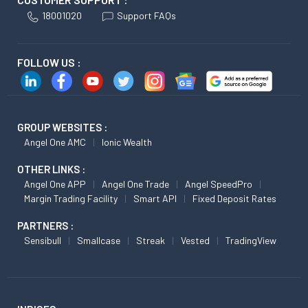
18001020
Support FAQs
FOLLOW US :
GROUP WEBSITES :
Angel One AMC
Ionic Wealth
OTHER LINKS :
Angel One APP
Angel One Trade
Angel SpeedPro
Margin Trading Facility
Smart API
Fixed Deposit Rates
PARTNERS :
Sensibull
Smallcase
Streak
Vested
TradingView