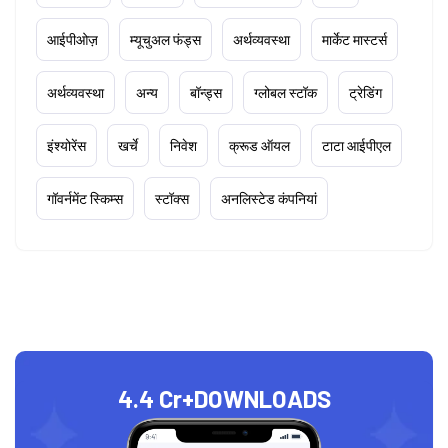
आईपीओज़
म्यूचुअल फंड्स
अर्थव्यवस्था
मार्केट मास्टर्स
अर्थव्यवस्था
अन्य
बॉन्ड्स
ग्लोबल स्टॉक
ट्रेडिंग
इंश्योरेंस
खर्चे
निवेश
क्रूड ऑयल
टाटा आईपीएल
गॉवर्नमेंट स्किम्स
स्टॉक्स
अनलिस्टेड कंपनियां
4.4 Cr+
DOWNLOADS