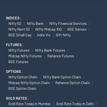
INDICES :
Nifty 50
Nifty Bank
Nifty Financial Services
Nifty Next 50
Nifty Midcap 100
BSE Sensex
BSE Small Cap
India Vix
Gift Nifty
FUTURES :
Nifty Futures
Nifty Bank Futures
Midcap Nifty Futures
Reliance Futures
BSE Futures
OPTIONS :
Nifty Option Chain
Nifty Bank Option Chain
Midcap Nifty Option Chain
Reliance Option Chain
BSE Option Chain
GOLD RATES :
Gold Rate Today In Mumbai
Gold Rate Today In Delhi