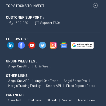
TOP STOCKS TO INVEST
CUSTOMER SUPPORT :
18001020
Support FAQs
FOLLOW US :
GROUP WEBSITES :
Angel One AMC
Ionic Wealth
OTHER LINKS :
Angel One APP
Angel One Trade
Angel SpeedPro
Margin Trading Facility
Smart API
Fixed Deposit Rates
PARTNERS :
Sensibull
Smallcase
Streak
Vested
TradingView