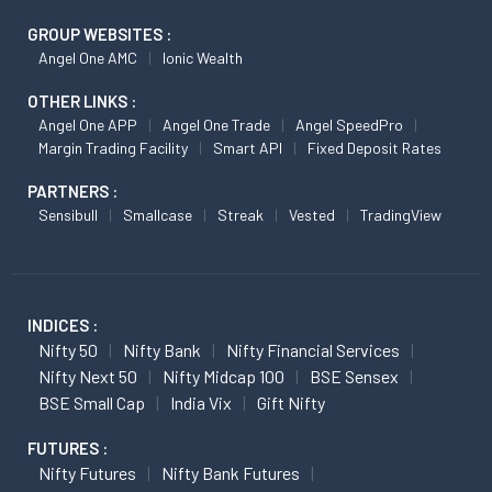
GROUP WEBSITES :
Angel One AMC
Ionic Wealth
OTHER LINKS :
Angel One APP
Angel One Trade
Angel SpeedPro
Margin Trading Facility
Smart API
Fixed Deposit Rates
PARTNERS :
Sensibull
Smallcase
Streak
Vested
TradingView
INDICES :
Nifty 50
Nifty Bank
Nifty Financial Services
Nifty Next 50
Nifty Midcap 100
BSE Sensex
BSE Small Cap
India Vix
Gift Nifty
FUTURES :
Nifty Futures
Nifty Bank Futures