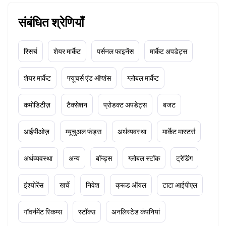
संबंधित श्रेणियाँ
रिसर्च
शेयर मार्केट
पर्सनल फाइनेंस
मार्केट अपडेट्स
शेयर मार्केट
फ्यूचर्स एंड ऑप्शंस
ग्लोबल मार्केट
कमोडिटीज़
टैक्सेशन
प्रोडक्ट अपडेट्स
बजट
आईपीओज़
म्यूचुअल फंड्स
अर्थव्यवस्था
मार्केट मास्टर्स
अर्थव्यवस्था
अन्य
बॉन्ड्स
ग्लोबल स्टॉक
ट्रेडिंग
इंश्योरेंस
खर्चे
निवेश
क्रूड ऑयल
टाटा आईपीएल
गॉवर्नमेंट स्किम्स
स्टॉक्स
अनलिस्टेड कंपनियां