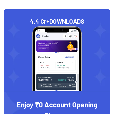
4.4 Cr+
DOWNLOADS
Enjoy ₹0 Account Opening