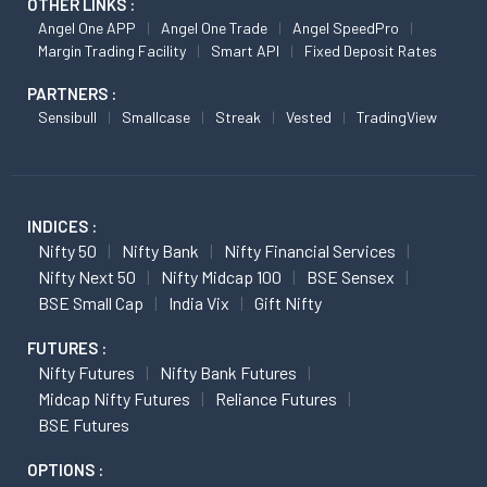
OTHER LINKS :
Angel One APP
Angel One Trade
Angel SpeedPro
Margin Trading Facility
Smart API
Fixed Deposit Rates
PARTNERS :
Sensibull
Smallcase
Streak
Vested
TradingView
INDICES :
Nifty 50
Nifty Bank
Nifty Financial Services
Nifty Next 50
Nifty Midcap 100
BSE Sensex
BSE Small Cap
India Vix
Gift Nifty
FUTURES :
Nifty Futures
Nifty Bank Futures
Midcap Nifty Futures
Reliance Futures
BSE Futures
OPTIONS :