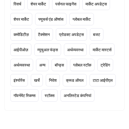
रिसर्च
शेयर मार्केट
पर्सनल फाइनेंस
मार्केट अपडेट्स
शेयर मार्केट
फ्यूचर्स एंड ऑप्शंस
ग्लोबल मार्केट
कमोडिटीज़
टैक्सेशन
प्रोडक्ट अपडेट्स
बजट
आईपीओज़
म्यूचुअल फंड्स
अर्थव्यवस्था
मार्केट मास्टर्स
अर्थव्यवस्था
अन्य
बॉन्ड्स
ग्लोबल स्टॉक
ट्रेडिंग
इंश्योरेंस
खर्चे
निवेश
क्रूड ऑयल
टाटा आईपीएल
गॉवर्नमेंट स्किम्स
स्टॉक्स
अनलिस्टेड कंपनियां