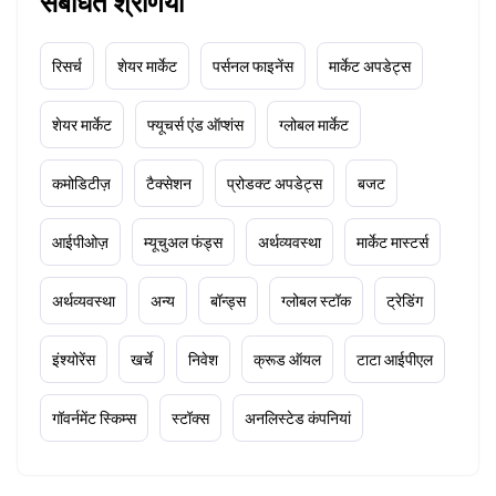
संबंधित श्रेणियाँ
रिसर्च
शेयर मार्केट
पर्सनल फाइनेंस
मार्केट अपडेट्स
शेयर मार्केट
फ्यूचर्स एंड ऑप्शंस
ग्लोबल मार्केट
कमोडिटीज़
टैक्सेशन
प्रोडक्ट अपडेट्स
बजट
आईपीओज़
म्यूचुअल फंड्स
अर्थव्यवस्था
मार्केट मास्टर्स
अर्थव्यवस्था
अन्य
बॉन्ड्स
ग्लोबल स्टॉक
ट्रेडिंग
इंश्योरेंस
खर्चे
निवेश
क्रूड ऑयल
टाटा आईपीएल
गॉवर्नमेंट स्किम्स
स्टॉक्स
अनलिस्टेड कंपनियां