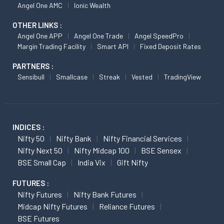
Angel One AMC
Ionic Wealth
OTHER LINKS :
Angel One APP
Angel One Trade
Angel SpeedPro
Margin Trading Facility
Smart API
Fixed Deposit Rates
PARTNERS :
Sensibull
Smallcase
Streak
Vested
TradingView
INDICES :
Nifty 50
Nifty Bank
Nifty Financial Services
Nifty Next 50
Nifty Midcap 100
BSE Sensex
BSE Small Cap
India Vix
Gift Nifty
FUTURES :
Nifty Futures
Nifty Bank Futures
Midcap Nifty Futures
Reliance Futures
BSE Futures