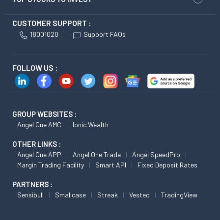
CUSTOMER SUPPORT :
18001020
Support FAQs
FOLLOW US :
GROUP WEBSITES :
Angel One AMC
Ionic Wealth
OTHER LINKS :
Angel One APP
Angel One Trade
Angel SpeedPro
Margin Trading Facility
Smart API
Fixed Deposit Rates
PARTNERS :
Sensibull
Smallcase
Streak
Vested
TradingView