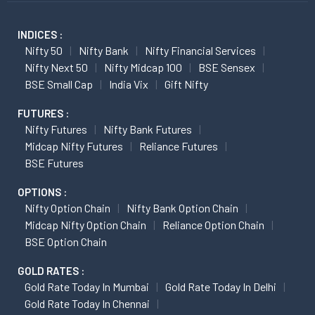
INDICES :
Nifty 50
Nifty Bank
Nifty Financial Services
Nifty Next 50
Nifty Midcap 100
BSE Sensex
BSE Small Cap
India Vix
Gift Nifty
FUTURES :
Nifty Futures
Nifty Bank Futures
Midcap Nifty Futures
Reliance Futures
BSE Futures
OPTIONS :
Nifty Option Chain
Nifty Bank Option Chain
Midcap Nifty Option Chain
Reliance Option Chain
BSE Option Chain
GOLD RATES :
Gold Rate Today In Mumbai
Gold Rate Today In Delhi
Gold Rate Today In Chennai