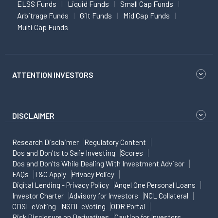
ELSS Funds
Liquid Funds
Small Cap Funds
Arbitrage Funds
Gilt Funds
Mid Cap Funds
Multi Cap Funds
ATTENTION INVESTORS
DISCLAIMER
Research Disclaimer
Regulatory Content
Dos and Don'ts to Safe Investing
Scores
Dos and Don'ts While Dealing With Investment Advisor
FAQs
T&C Apply
Privacy Policy
Digital Lending - Privacy Policy
Angel One Personal Loans
Investor Charter
Advisory for Investors
NCL Collateral
CDSL eVoting
NSDL eVoting
ODR Portal
Risk Disclosure on Derivatives
Caution for Investors