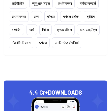
आईपीओज़
म्यूचुअल फंड्स
अर्थव्यवस्था
मार्केट मास्टर्स
अर्थव्यवस्था
अन्य
बॉन्ड्स
ग्लोबल स्टॉक
ट्रेडिंग
इंश्योरेंस
खर्चे
निवेश
क्रूड ऑयल
टाटा आईपीएल
गॉवर्नमेंट स्किम्स
स्टॉक्स
अनलिस्टेड कंपनियां
4.4 Cr+
DOWNLOADS