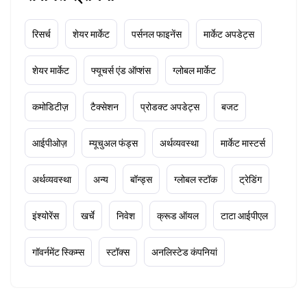
रिसर्च
शेयर मार्केट
पर्सनल फाइनेंस
मार्केट अपडेट्स
शेयर मार्केट
फ्यूचर्स एंड ऑप्शंस
ग्लोबल मार्केट
कमोडिटीज़
टैक्सेशन
प्रोडक्ट अपडेट्स
बजट
आईपीओज़
म्यूचुअल फंड्स
अर्थव्यवस्था
मार्केट मास्टर्स
अर्थव्यवस्था
अन्य
बॉन्ड्स
ग्लोबल स्टॉक
ट्रेडिंग
इंश्योरेंस
खर्चे
निवेश
क्रूड ऑयल
टाटा आईपीएल
गॉवर्नमेंट स्किम्स
स्टॉक्स
अनलिस्टेड कंपनियां