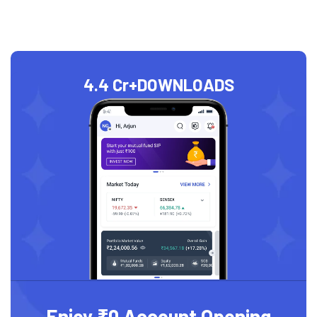
4.4 Cr+
DOWNLOADS
Enjoy ₹0 Account Opening