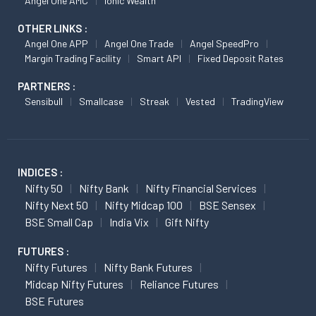
Angel One AMC
Ionic Wealth
OTHER LINKS :
Angel One APP
Angel One Trade
Angel SpeedPro
Margin Trading Facility
Smart API
Fixed Deposit Rates
PARTNERS :
Sensibull
Smallcase
Streak
Vested
TradingView
INDICES :
Nifty 50
Nifty Bank
Nifty Financial Services
Nifty Next 50
Nifty Midcap 100
BSE Sensex
BSE Small Cap
India Vix
Gift Nifty
FUTURES :
Nifty Futures
Nifty Bank Futures
Midcap Nifty Futures
Reliance Futures
BSE Futures