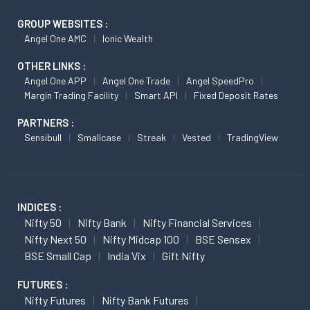
GROUP WEBSITES :
Angel One AMC
Ionic Wealth
OTHER LINKS :
Angel One APP
Angel One Trade
Angel SpeedPro
Margin Trading Facility
Smart API
Fixed Deposit Rates
PARTNERS :
Sensibull
Smallcase
Streak
Vested
TradingView
INDICES :
Nifty 50
Nifty Bank
Nifty Financial Services
Nifty Next 50
Nifty Midcap 100
BSE Sensex
BSE Small Cap
India Vix
Gift Nifty
FUTURES :
Nifty Futures
Nifty Bank Futures