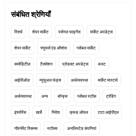
संबंधित श्रेणियाँ
रिसर्च
शेयर मार्केट
पर्सनल फाइनेंस
मार्केट अपडेट्स
शेयर मार्केट
फ्यूचर्स एंड ऑप्शंस
ग्लोबल मार्केट
कमोडिटीज़
टैक्सेशन
प्रोडक्ट अपडेट्स
बजट
आईपीओज़
म्यूचुअल फंड्स
अर्थव्यवस्था
मार्केट मास्टर्स
अर्थव्यवस्था
अन्य
बॉन्ड्स
ग्लोबल स्टॉक
ट्रेडिंग
इंश्योरेंस
खर्चे
निवेश
क्रूड ऑयल
टाटा आईपीएल
गॉवर्नमेंट स्किम्स
स्टॉक्स
अनलिस्टेड कंपनियां