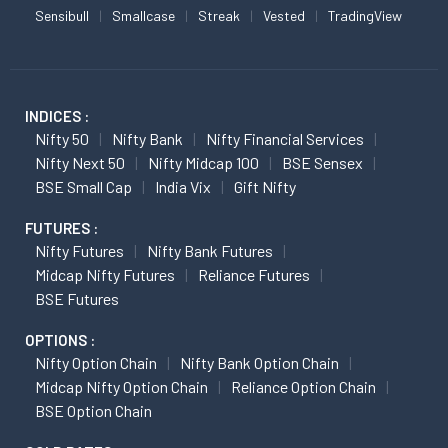
Sensibull
Smallcase
Streak
Vested
TradingView
INDICES :
Nifty 50
Nifty Bank
Nifty Financial Services
Nifty Next 50
Nifty Midcap 100
BSE Sensex
BSE Small Cap
India Vix
Gift Nifty
FUTURES :
Nifty Futures
Nifty Bank Futures
Midcap Nifty Futures
Reliance Futures
BSE Futures
OPTIONS :
Nifty Option Chain
Nifty Bank Option Chain
Midcap Nifty Option Chain
Reliance Option Chain
BSE Option Chain