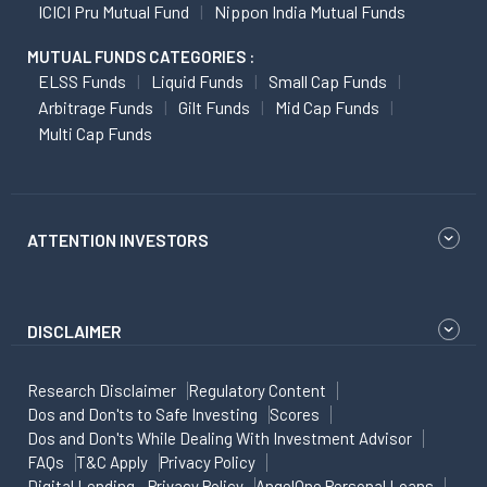
ICICI Pru Mutual Fund
Nippon India Mutual Funds
MUTUAL FUNDS CATEGORIES :
ELSS Funds
Liquid Funds
Small Cap Funds
Arbitrage Funds
Gilt Funds
Mid Cap Funds
Multi Cap Funds
ATTENTION INVESTORS
DISCLAIMER
Research Disclaimer
Regulatory Content
Dos and Don'ts to Safe Investing
Scores
Dos and Don'ts While Dealing With Investment Advisor
FAQs
T&C Apply
Privacy Policy
Digital Lending - Privacy Policy
AngelOne Personal Loans