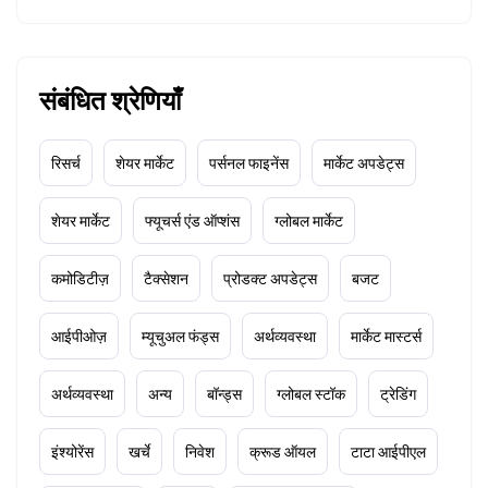
संबंधित श्रेणियाँ
रिसर्च
शेयर मार्केट
पर्सनल फाइनेंस
मार्केट अपडेट्स
शेयर मार्केट
फ्यूचर्स एंड ऑप्शंस
ग्लोबल मार्केट
कमोडिटीज़
टैक्सेशन
प्रोडक्ट अपडेट्स
बजट
आईपीओज़
म्यूचुअल फंड्स
अर्थव्यवस्था
मार्केट मास्टर्स
अर्थव्यवस्था
अन्य
बॉन्ड्स
ग्लोबल स्टॉक
ट्रेडिंग
इंश्योरेंस
खर्चे
निवेश
क्रूड ऑयल
टाटा आईपीएल