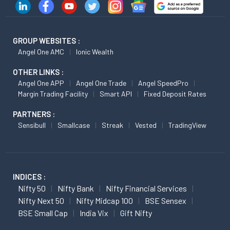
GROUP WEBSITES :
Angel One AMC
Ionic Wealth
OTHER LINKS :
Angel One APP
Angel One Trade
Angel SpeedPro
Margin Trading Facility
Smart API
Fixed Deposit Rates
PARTNERS :
Sensibull
Smallcase
Streak
Vested
TradingView
INDICES :
Nifty 50
Nifty Bank
Nifty Financial Services
Nifty Next 50
Nifty Midcap 100
BSE Sensex
BSE Small Cap
India Vix
Gift Nifty