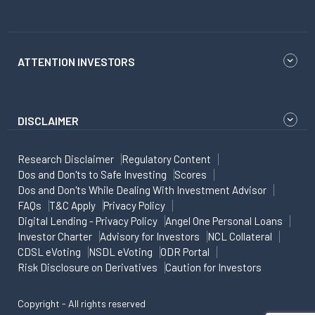
ATTENTION INVESTORS
DISCLAIMER
Research Disclaimer
Regulatory Content
Dos and Don'ts to Safe Investing
Scores
Dos and Don'ts While Dealing With Investment Advisor
FAQs
T&C Apply
Privacy Policy
Digital Lending - Privacy Policy
Angel One Personal Loans
Investor Charter
Advisory for Investors
NCL Collateral
CDSL eVoting
NSDL eVoting
ODR Portal
Risk Disclosure on Derivatives
Caution for Investors
Copyright - All rights reserved