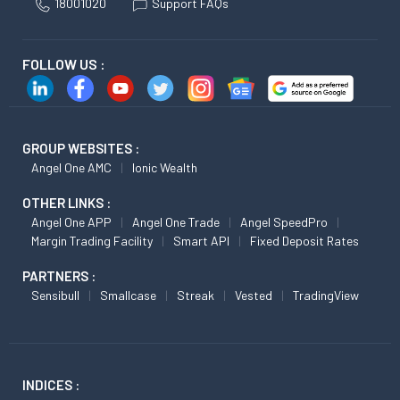
18001020
Support FAQs
FOLLOW US :
GROUP WEBSITES :
Angel One AMC
Ionic Wealth
OTHER LINKS :
Angel One APP
Angel One Trade
Angel SpeedPro
Margin Trading Facility
Smart API
Fixed Deposit Rates
PARTNERS :
Sensibull
Smallcase
Streak
Vested
TradingView
INDICES :