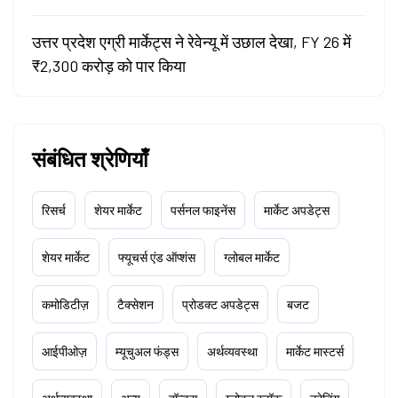
उत्तर प्रदेश एग्री मार्केट्स ने रेवेन्यू में उछाल देखा, FY 26 में
₹2,300 करोड़ को पार किया
संबंधित श्रेणियाँ
रिसर्च
शेयर मार्केट
पर्सनल फाइनेंस
मार्केट अपडेट्स
शेयर मार्केट
फ्यूचर्स एंड ऑप्शंस
ग्लोबल मार्केट
कमोडिटीज़
टैक्सेशन
प्रोडक्ट अपडेट्स
बजट
आईपीओज़
म्यूचुअल फंड्स
अर्थव्यवस्था
मार्केट मास्टर्स