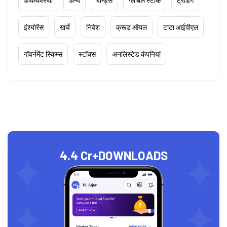
अर्थव्यवस्था
अन्य
बॉन्ड्स
ग्लोबल स्टॉक
ट्रेडिंग
इंश्योरेंस
खर्चे
निवेश
क्रूड ऑयल
टाटा आईपीएल
गॉवर्नमेंट स्किम्स
स्टॉक्स
अनलिस्टेड कंपनियां
4.4 Cr+
DOWNLOADS