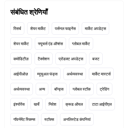
संबंधित श्रेणियाँ
रिसर्च
शेयर मार्केट
पर्सनल फाइनेंस
मार्केट अपडेट्स
शेयर मार्केट
फ्यूचर्स एंड ऑप्शंस
ग्लोबल मार्केट
कमोडिटीज़
टैक्सेशन
प्रोडक्ट अपडेट्स
बजट
आईपीओज़
म्यूचुअल फंड्स
अर्थव्यवस्था
मार्केट मास्टर्स
अर्थव्यवस्था
अन्य
बॉन्ड्स
ग्लोबल स्टॉक
ट्रेडिंग
इंश्योरेंस
खर्चे
निवेश
क्रूड ऑयल
टाटा आईपीएल
गॉवर्नमेंट स्किम्स
स्टॉक्स
अनलिस्टेड कंपनियां