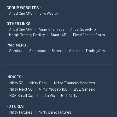
GROUP WEBSITES :
Angel One AMC
Ionic Wealth
OTHER LINKS :
Angel One APP
Angel One Trade
Angel SpeedPro
Margin Trading Facility
Smart API
Fixed Deposit Rates
PARTNERS :
Sensibull
Smallcase
Streak
Vested
TradingView
INDICES :
Nifty 50
Nifty Bank
Nifty Financial Services
Nifty Next 50
Nifty Midcap 100
BSE Sensex
BSE Small Cap
India Vix
Gift Nifty
FUTURES :
Nifty Futures
Nifty Bank Futures