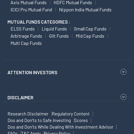
Axis Mutual Funds
HDFC Mutual Funds
ICICI Pru Mutual Fund
Nippon India Mutual Funds
MUTUAL FUNDS CATEGORIES :
ELSS Funds
Liquid Funds
Small Cap Funds
Arbitrage Funds
Gilt Funds
Mid Cap Funds
Multi Cap Funds
ATTENTION INVESTORS
DISCLAIMER
Research Disclaimer
Regulatory Content
Dos and Don'ts to Safe Investing
Scores
Dos and Don'ts While Dealing With Investment Advisor
FAQs
T&C Apply
Privacy Policy