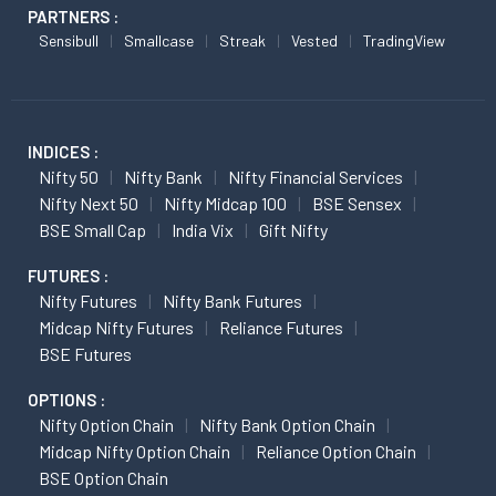
PARTNERS :
Sensibull
Smallcase
Streak
Vested
TradingView
INDICES :
Nifty 50
Nifty Bank
Nifty Financial Services
Nifty Next 50
Nifty Midcap 100
BSE Sensex
BSE Small Cap
India Vix
Gift Nifty
FUTURES :
Nifty Futures
Nifty Bank Futures
Midcap Nifty Futures
Reliance Futures
BSE Futures
OPTIONS :
Nifty Option Chain
Nifty Bank Option Chain
Midcap Nifty Option Chain
Reliance Option Chain
BSE Option Chain