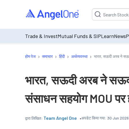
Suggestion will be p
Trade & Invest
Mutual Funds & SIP
Learn
News
P
›
›
›
›
होम पेज
समाचार
हिंदी
अर्थव्यवस्था
भारत, सऊदी अरब ने सऊद
भारत, सऊदी अरब ने सऊद
संसाधन सहयोग MOU पर हस
Team Angel One
अपडेट किया गया:
30 Jun 2026,
द्वारा लिखित: