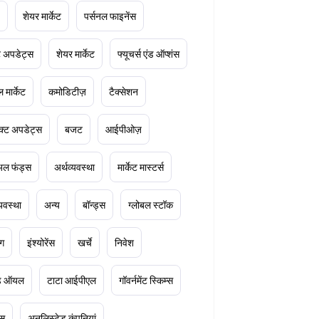
शेयर मार्केट
पर्सनल फाइनेंस
ेट अपडेट्स
शेयर मार्केट
फ्यूचर्स एंड ऑप्शंस
 मार्केट
कमोडिटीज़
टैक्सेशन
क्ट अपडेट्स
बजट
आईपीओज़
ुअल फंड्स
अर्थव्यवस्था
मार्केट मास्टर्स
्यवस्था
अन्य
बॉन्ड्स
ग्लोबल स्टॉक
ंग
इंश्योरेंस
खर्चे
निवेश
ूड ऑयल
टाटा आईपीएल
गॉवर्नमेंट स्किम्स
्स
अनलिस्टेड कंपनियां