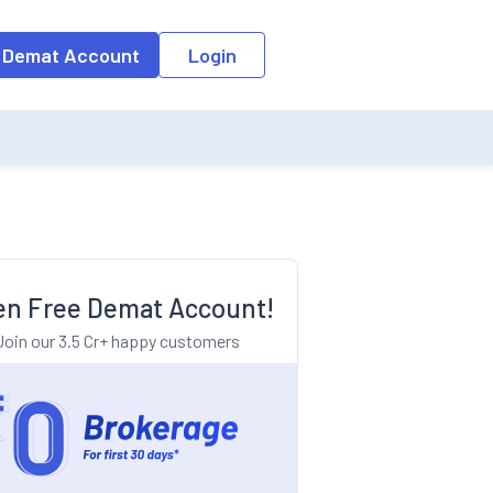
o the input field, the suggestion list will be updated as per the keyw
 Demat Account
Login
n Free Demat Account!
Join our 3.5 Cr+ happy customers