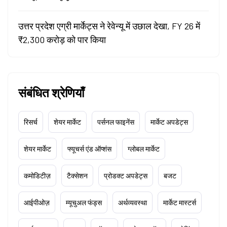
उत्तर प्रदेश एग्री मार्केट्स ने रेवेन्यू में उछाल देखा, FY 26 में
₹2,300 करोड़ को पार किया
संबंधित श्रेणियाँ
रिसर्च
शेयर मार्केट
पर्सनल फाइनेंस
मार्केट अपडेट्स
शेयर मार्केट
फ्यूचर्स एंड ऑप्शंस
ग्लोबल मार्केट
कमोडिटीज़
टैक्सेशन
प्रोडक्ट अपडेट्स
बजट
आईपीओज़
म्यूचुअल फंड्स
अर्थव्यवस्था
मार्केट मास्टर्स