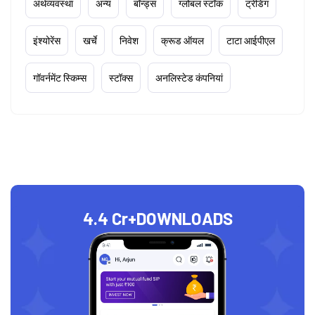
अर्थव्यवस्था
अन्य
बॉन्ड्स
ग्लोबल स्टॉक
ट्रेडिंग
इंश्योरेंस
खर्चे
निवेश
क्रूड ऑयल
टाटा आईपीएल
गॉवर्नमेंट स्किम्स
स्टॉक्स
अनलिस्टेड कंपनियां
4.4 Cr+
DOWNLOADS