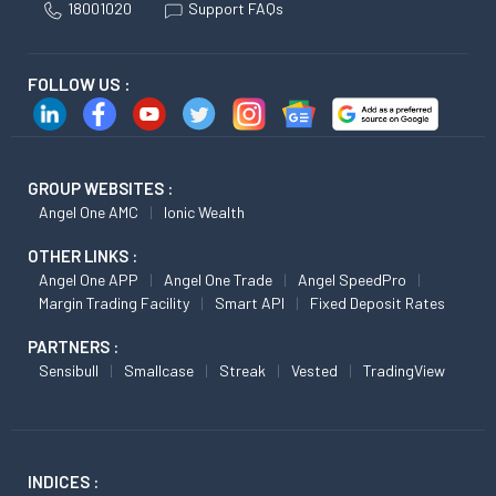
18001020
Support FAQs
FOLLOW US :
GROUP WEBSITES :
Angel One AMC
Ionic Wealth
OTHER LINKS :
Angel One APP
Angel One Trade
Angel SpeedPro
Margin Trading Facility
Smart API
Fixed Deposit Rates
PARTNERS :
Sensibull
Smallcase
Streak
Vested
TradingView
INDICES :