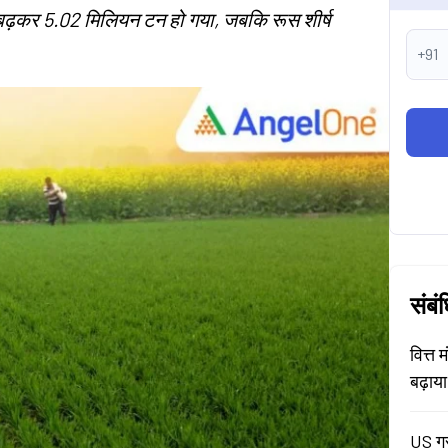
% बढ़कर 5.02 मिलियन टन हो गया, जबकि रूस शीर्ष
+91
संबं
वित्त 
बढ़ाय
US ग्