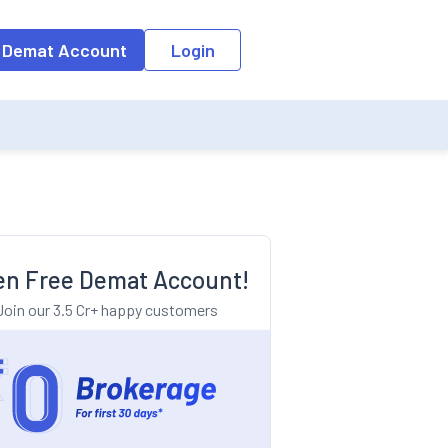
o the input field, the suggestion list will be updated as per the keyw
 Demat Account
Login
n Free Demat Account!
Join our 3.5 Cr+ happy customers