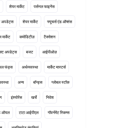
शेयर मार्केट
पर्सनल फाइनेंस
ेट अपडेट्स
शेयर मार्केट
फ्यूचर्स एंड ऑप्शंस
 मार्केट
कमोडिटीज़
टैक्सेशन
क्ट अपडेट्स
बजट
आईपीओज़
ुअल फंड्स
अर्थव्यवस्था
मार्केट मास्टर्स
्यवस्था
अन्य
बॉन्ड्स
ग्लोबल स्टॉक
ंग
इंश्योरेंस
खर्चे
निवेश
ूड ऑयल
टाटा आईपीएल
गॉवर्नमेंट स्किम्स
्स
अनलिस्टेड कंपनियां