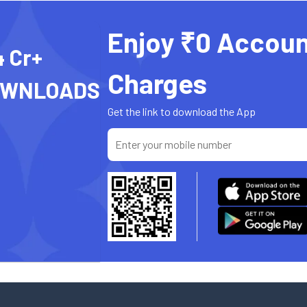
Enjoy ₹0 Accoun
4 Cr+
Charges
OWNLOADS
Get the link to download the App