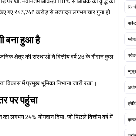
करोड़ पर था, नवीनतम आंकड़ा 110% से अधिक की वृद्धि का
रिसर्च
र्ट किए गए ₹43,746 करोड़ से उत्पादन लगभग चार गुना हो
मार्क
णी बना हुआ है
ग्लोबल
प्रोड
निक क्षेत्र की संस्थाओं ने वित्तीय वर्ष 26 के दौरान कुल
म्यूच
्षमता विकास में प्रमुख भूमिका निभाना जारी रखा।
अर्थव
तर पर पहुंचा
ट्रेडि
्पादन का लगभग 24% योगदान दिया, जो पिछले वित्तीय वर्ष में
क्र
स्टॉक