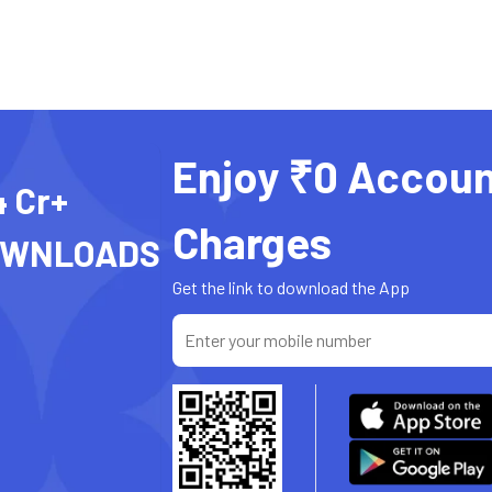
Enjoy ₹0 Accoun
4 Cr+
Charges
OWNLOADS
Get the link to download the App