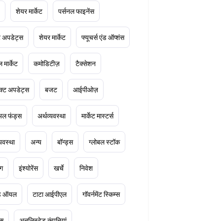
शेयर मार्केट
पर्सनल फाइनेंस
ेट अपडेट्स
शेयर मार्केट
फ्यूचर्स एंड ऑप्शंस
 मार्केट
कमोडिटीज़
टैक्सेशन
क्ट अपडेट्स
बजट
आईपीओज़
ुअल फंड्स
अर्थव्यवस्था
मार्केट मास्टर्स
्यवस्था
अन्य
बॉन्ड्स
ग्लोबल स्टॉक
ंग
इंश्योरेंस
खर्चे
निवेश
ूड ऑयल
टाटा आईपीएल
गॉवर्नमेंट स्किम्स
्स
अनलिस्टेड कंपनियां