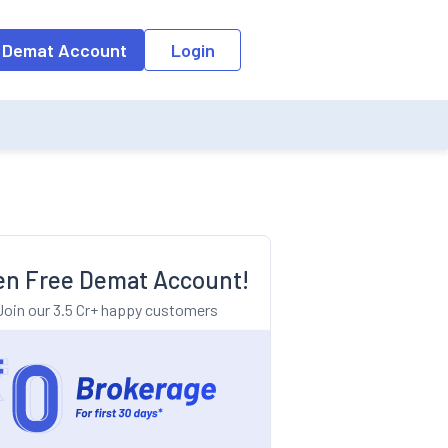
o the input field, the suggestion list will be updated as per the keyw
 Demat Account
Login
n Free Demat Account!
Join our 3.5 Cr+ happy customers