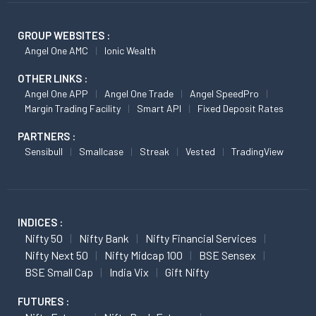
GROUP WEBSITES :
Angel One AMC
Ionic Wealth
OTHER LINKS :
Angel One APP
Angel One Trade
Angel SpeedPro
Margin Trading Facility
Smart API
Fixed Deposit Rates
PARTNERS :
Sensibull
Smallcase
Streak
Vested
TradingView
INDICES :
Nifty 50
Nifty Bank
Nifty Financial Services
Nifty Next 50
Nifty Midcap 100
BSE Sensex
BSE Small Cap
India Vix
Gift Nifty
FUTURES :