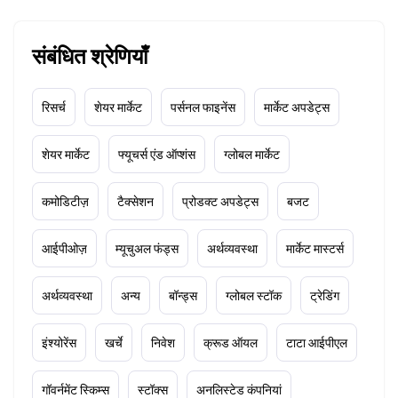
संबंधित श्रेणियाँ
रिसर्च
शेयर मार्केट
पर्सनल फाइनेंस
मार्केट अपडेट्स
शेयर मार्केट
फ्यूचर्स एंड ऑप्शंस
ग्लोबल मार्केट
कमोडिटीज़
टैक्सेशन
प्रोडक्ट अपडेट्स
बजट
आईपीओज़
म्यूचुअल फंड्स
अर्थव्यवस्था
मार्केट मास्टर्स
अर्थव्यवस्था
अन्य
बॉन्ड्स
ग्लोबल स्टॉक
ट्रेडिंग
इंश्योरेंस
खर्चे
निवेश
क्रूड ऑयल
टाटा आईपीएल
गॉवर्नमेंट स्किम्स
स्टॉक्स
अनलिस्टेड कंपनियां