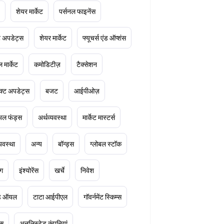
शेयर मार्केट
पर्सनल फाइनेंस
ेट अपडेट्स
शेयर मार्केट
फ्यूचर्स एंड ऑप्शंस
 मार्केट
कमोडिटीज़
टैक्सेशन
क्ट अपडेट्स
बजट
आईपीओज़
ुअल फंड्स
अर्थव्यवस्था
मार्केट मास्टर्स
्यवस्था
अन्य
बॉन्ड्स
ग्लोबल स्टॉक
ंग
इंश्योरेंस
खर्चे
निवेश
ूड ऑयल
टाटा आईपीएल
गॉवर्नमेंट स्किम्स
्स
अनलिस्टेड कंपनियां