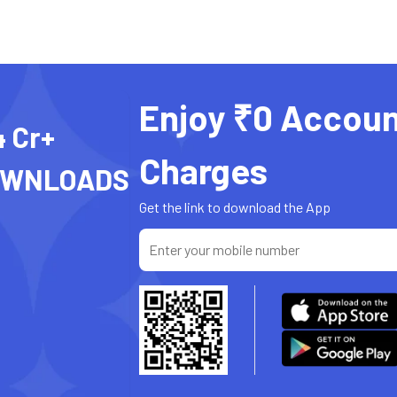
Enjoy ₹0 Accoun
4 Cr+
Charges
OWNLOADS
Get the link to download the App