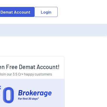
o the input field, the suggestion list will be updated as per the keyw
 Demat Account
Login
n Free Demat Account!
Join our 3.5 Cr+ happy customers