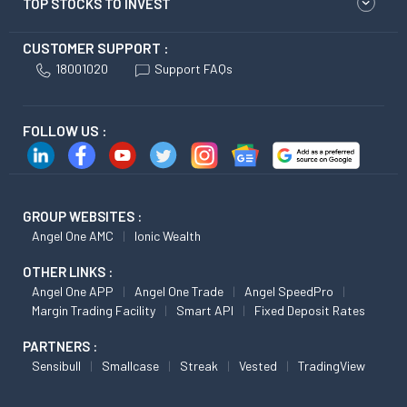
TOP STOCKS TO INVEST
CUSTOMER SUPPORT :
18001020
Support FAQs
FOLLOW US :
GROUP WEBSITES :
Angel One AMC
Ionic Wealth
OTHER LINKS :
Angel One APP
Angel One Trade
Angel SpeedPro
Margin Trading Facility
Smart API
Fixed Deposit Rates
PARTNERS :
Sensibull
Smallcase
Streak
Vested
TradingView