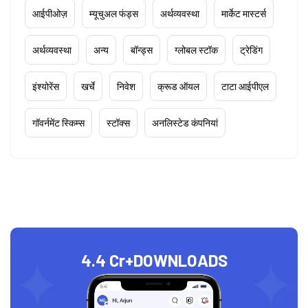
आईपीओज़
म्यूचुअल फंड्स
अर्थव्यवस्था
मार्केट मास्टर्स
अर्थव्यवस्था
अन्य
बॉन्ड्स
ग्लोबल स्टॉक
ट्रेडिंग
इंश्योरेंस
खर्चे
निवेश
क्रूड ऑयल
टाटा आईपीएल
गॉवर्नमेंट स्किम्स
स्टॉक्स
अनलिस्टेड कंपनियां
4.4 Cr+
DOWNLOADS