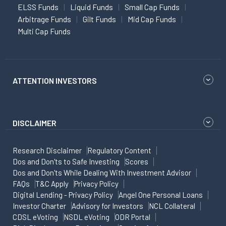
ELSS Funds
Liquid Funds
Small Cap Funds
Arbitrage Funds
Gilt Funds
Mid Cap Funds
Multi Cap Funds
ATTENTION INVESTORS
DISCLAIMER
Research Disclaimer
Regulatory Content
Dos and Don'ts to Safe Investing
Scores
Dos and Don'ts While Dealing With Investment Advisor
FAQs
T&C Apply
Privacy Policy
Digital Lending - Privacy Policy
Angel One Personal Loans
Investor Charter
Advisory for Investors
NCL Collateral
CDSL eVoting
NSDL eVoting
ODR Portal