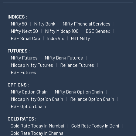
INDICES :
Nifty 50
Nifty Bank
Nifty Financial Services
Nifty Next 50
Nifty Midcap 100
BSE Sensex
BSE Small Cap
India Vix
Gift Nifty
FUTURES :
Nifty Futures
Nifty Bank Futures
Midcap Nifty Futures
Reliance Futures
BSE Futures
OPTIONS :
Nifty Option Chain
Nifty Bank Option Chain
Midcap Nifty Option Chain
Reliance Option Chain
BSE Option Chain
GOLD RATES :
Gold Rate Today In Mumbai
Gold Rate Today In Delhi
Gold Rate Today In Chennai