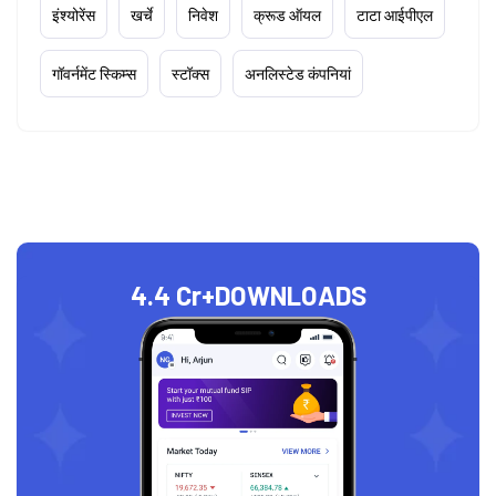
इंश्योरेंस
खर्चे
निवेश
क्रूड ऑयल
टाटा आईपीएल
गॉवर्नमेंट स्किम्स
स्टॉक्स
अनलिस्टेड कंपनियां
4.4 Cr+
DOWNLOADS