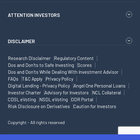
ATTENTION INVESTORS
DISCLAIMER
Research Disclaimer
Regulatory Content
Dos and Don'ts to Safe Investing
Scores
Dos and Don'ts While Dealing With Investment Advisor
FAQs
T&C Apply
Privacy Policy
Digital Lending - Privacy Policy
Angel One Personal Loans
Investor Charter
Advisory for Investors
NCL Collateral
CDSL eVoting
NSDL eVoting
ODR Portal
Risk Disclosure on Derivatives
Caution for Investors
Copyright - All rights reserved