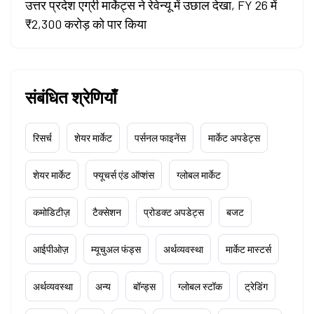
उत्तर प्रदेश एग्री मार्केट्स ने रेवेन्यू में उछाल देखा, FY 26 में
₹2,300 करोड़ को पार किया
संबंधित श्रेणियाँ
रिसर्च
शेयर मार्केट
पर्सनल फाइनेंस
मार्केट अपडेट्स
शेयर मार्केट
फ्यूचर्स एंड ऑप्शंस
ग्लोबल मार्केट
कमोडिटीज़
टैक्सेशन
प्रोडक्ट अपडेट्स
बजट
आईपीओज़
म्यूचुअल फंड्स
अर्थव्यवस्था
मार्केट मास्टर्स
अर्थव्यवस्था
अन्य
बॉन्ड्स
ग्लोबल स्टॉक
ट्रेडिंग