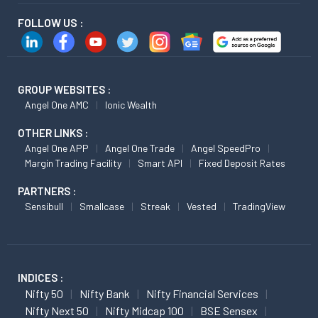
FOLLOW US :
GROUP WEBSITES :
Angel One AMC
Ionic Wealth
OTHER LINKS :
Angel One APP
Angel One Trade
Angel SpeedPro
Margin Trading Facility
Smart API
Fixed Deposit Rates
PARTNERS :
Sensibull
Smallcase
Streak
Vested
TradingView
INDICES :
Nifty 50
Nifty Bank
Nifty Financial Services
Nifty Next 50
Nifty Midcap 100
BSE Sensex