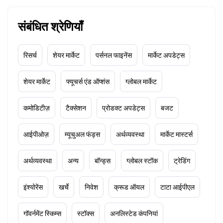
संबंधित श्रेणियाँ
रिसर्च
शेयर मार्केट
पर्सनल फाइनेंस
मार्केट अपडेट्स
शेयर मार्केट
फ्यूचर्स एंड ऑप्शंस
ग्लोबल मार्केट
कमोडिटीज़
टैक्सेशन
प्रोडक्ट अपडेट्स
बजट
आईपीओज़
म्यूचुअल फंड्स
अर्थव्यवस्था
मार्केट मास्टर्स
अर्थव्यवस्था
अन्य
बॉन्ड्स
ग्लोबल स्टॉक
ट्रेडिंग
इंश्योरेंस
खर्चे
निवेश
क्रूड ऑयल
टाटा आईपीएल
गॉवर्नमेंट स्किम्स
स्टॉक्स
अनलिस्टेड कंपनियां