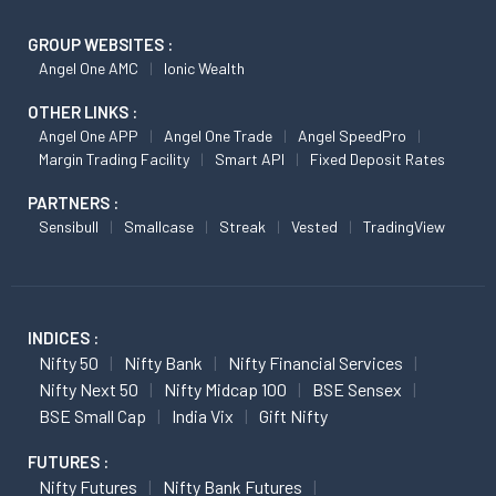
GROUP WEBSITES :
Angel One AMC
Ionic Wealth
OTHER LINKS :
Angel One APP
Angel One Trade
Angel SpeedPro
Margin Trading Facility
Smart API
Fixed Deposit Rates
PARTNERS :
Sensibull
Smallcase
Streak
Vested
TradingView
INDICES :
Nifty 50
Nifty Bank
Nifty Financial Services
Nifty Next 50
Nifty Midcap 100
BSE Sensex
BSE Small Cap
India Vix
Gift Nifty
FUTURES :
Nifty Futures
Nifty Bank Futures