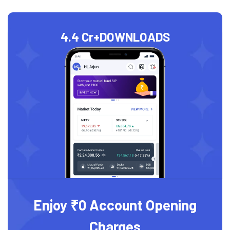
4.4 Cr+
DOWNLOADS
Enjoy ₹0 Account Opening
Charges