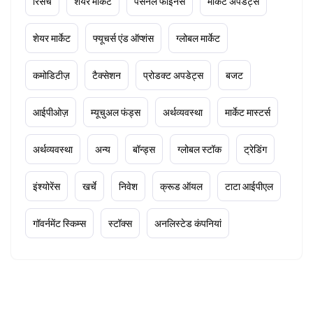
रिसर्च
शेयर मार्केट
पर्सनल फाइनेंस
मार्केट अपडेट्स
शेयर मार्केट
फ्यूचर्स एंड ऑप्शंस
ग्लोबल मार्केट
कमोडिटीज़
टैक्सेशन
प्रोडक्ट अपडेट्स
बजट
आईपीओज़
म्यूचुअल फंड्स
अर्थव्यवस्था
मार्केट मास्टर्स
अर्थव्यवस्था
अन्य
बॉन्ड्स
ग्लोबल स्टॉक
ट्रेडिंग
इंश्योरेंस
खर्चे
निवेश
क्रूड ऑयल
टाटा आईपीएल
गॉवर्नमेंट स्किम्स
स्टॉक्स
अनलिस्टेड कंपनियां