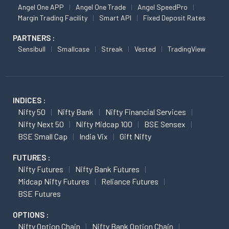
Angel One APP
Angel One Trade
Angel SpeedPro
Margin Trading Facility
Smart API
Fixed Deposit Rates
PARTNERS :
Sensibull
Smallcase
Streak
Vested
TradingView
INDICES :
Nifty 50
Nifty Bank
Nifty Financial Services
Nifty Next 50
Nifty Midcap 100
BSE Sensex
BSE Small Cap
India Vix
Gift Nifty
FUTURES :
Nifty Futures
Nifty Bank Futures
Midcap Nifty Futures
Reliance Futures
BSE Futures
OPTIONS :
Nifty Option Chain
Nifty Bank Option Chain