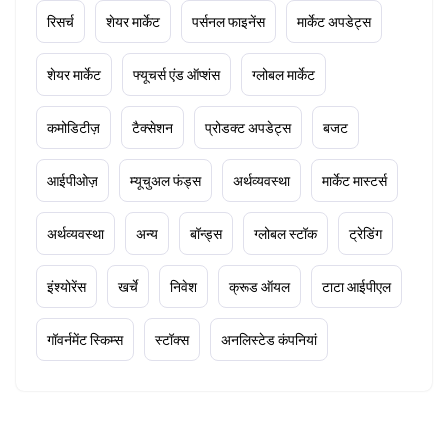
रिसर्च
शेयर मार्केट
पर्सनल फाइनेंस
मार्केट अपडेट्स
शेयर मार्केट
फ्यूचर्स एंड ऑप्शंस
ग्लोबल मार्केट
कमोडिटीज़
टैक्सेशन
प्रोडक्ट अपडेट्स
बजट
आईपीओज़
म्यूचुअल फंड्स
अर्थव्यवस्था
मार्केट मास्टर्स
अर्थव्यवस्था
अन्य
बॉन्ड्स
ग्लोबल स्टॉक
ट्रेडिंग
इंश्योरेंस
खर्चे
निवेश
क्रूड ऑयल
टाटा आईपीएल
गॉवर्नमेंट स्किम्स
स्टॉक्स
अनलिस्टेड कंपनियां