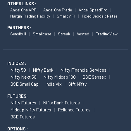
OTHER LINKS :
Angel One APP
Angel One Trade
Angel SpeedPro
Margin Trading Facility
Smart API
Fixed Deposit Rates
PARTNERS :
Sensibull
Smallcase
Streak
Vested
TradingView
INDICES :
Nifty 50
Nifty Bank
Nifty Financial Services
Nifty Next 50
Nifty Midcap 100
BSE Sensex
BSE Small Cap
India Vix
Gift Nifty
FUTURES :
Nifty Futures
Nifty Bank Futures
Midcap Nifty Futures
Reliance Futures
BSE Futures
OPTIONS :