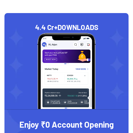
4.4 Cr+
DOWNLOADS
Enjoy ₹0 Account Opening