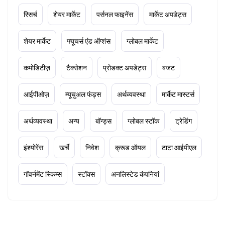
रिसर्च
शेयर मार्केट
पर्सनल फाइनेंस
मार्केट अपडेट्स
शेयर मार्केट
फ्यूचर्स एंड ऑप्शंस
ग्लोबल मार्केट
कमोडिटीज़
टैक्सेशन
प्रोडक्ट अपडेट्स
बजट
आईपीओज़
म्यूचुअल फंड्स
अर्थव्यवस्था
मार्केट मास्टर्स
अर्थव्यवस्था
अन्य
बॉन्ड्स
ग्लोबल स्टॉक
ट्रेडिंग
इंश्योरेंस
खर्चे
निवेश
क्रूड ऑयल
टाटा आईपीएल
गॉवर्नमेंट स्किम्स
स्टॉक्स
अनलिस्टेड कंपनियां