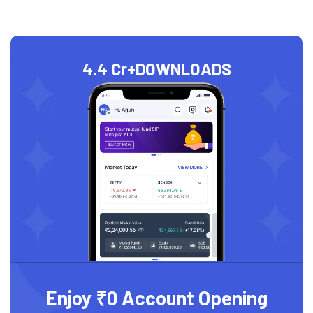
4.4 Cr+
DOWNLOADS
Enjoy ₹0 Account Opening