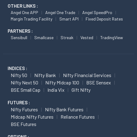
OTHER LINKS :
Angel One APP
Angel One Trade
Angel SpeedPro
Margin Trading Facility
Smart API
Fixed Deposit Rates
PARTNERS :
Sensibull
Smallcase
Streak
Vested
TradingView
INDICES :
Nifty 50
Nifty Bank
Nifty Financial Services
Nifty Next 50
Nifty Midcap 100
BSE Sensex
BSE Small Cap
India Vix
Gift Nifty
FUTURES :
Nifty Futures
Nifty Bank Futures
Midcap Nifty Futures
Reliance Futures
BSE Futures
OPTIONS :