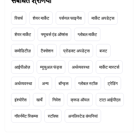
संबंधित श्रेणियाँ
रिसर्च
शेयर मार्केट
पर्सनल फाइनेंस
मार्केट अपडेट्स
शेयर मार्केट
फ्यूचर्स एंड ऑप्शंस
ग्लोबल मार्केट
कमोडिटीज़
टैक्सेशन
प्रोडक्ट अपडेट्स
बजट
आईपीओज़
म्यूचुअल फंड्स
अर्थव्यवस्था
मार्केट मास्टर्स
अर्थव्यवस्था
अन्य
बॉन्ड्स
ग्लोबल स्टॉक
ट्रेडिंग
इंश्योरेंस
खर्चे
निवेश
क्रूड ऑयल
टाटा आईपीएल
गॉवर्नमेंट स्किम्स
स्टॉक्स
अनलिस्टेड कंपनियां