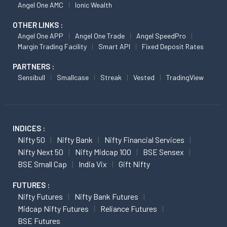
Angel One AMC
Ionic Wealth
OTHER LINKS :
Angel One APP
Angel One Trade
Angel SpeedPro
Margin Trading Facility
Smart API
Fixed Deposit Rates
PARTNERS :
Sensibull
Smallcase
Streak
Vested
TradingView
INDICES :
Nifty 50
Nifty Bank
Nifty Financial Services
Nifty Next 50
Nifty Midcap 100
BSE Sensex
BSE Small Cap
India Vix
Gift Nifty
FUTURES :
Nifty Futures
Nifty Bank Futures
Midcap Nifty Futures
Reliance Futures
BSE Futures