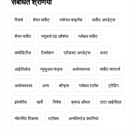
संबंधित श्रेणियाँ
रिसर्च
शेयर मार्केट
पर्सनल फाइनेंस
मार्केट अपडेट्स
शेयर मार्केट
फ्यूचर्स एंड ऑप्शंस
ग्लोबल मार्केट
कमोडिटीज़
टैक्सेशन
प्रोडक्ट अपडेट्स
बजट
आईपीओज़
म्यूचुअल फंड्स
अर्थव्यवस्था
मार्केट मास्टर्स
अर्थव्यवस्था
अन्य
बॉन्ड्स
ग्लोबल स्टॉक
ट्रेडिंग
इंश्योरेंस
खर्चे
निवेश
क्रूड ऑयल
टाटा आईपीएल
गॉवर्नमेंट स्किम्स
स्टॉक्स
अनलिस्टेड कंपनियां