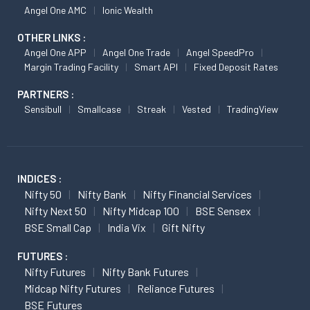
Angel One AMC
Ionic Wealth
OTHER LINKS :
Angel One APP
Angel One Trade
Angel SpeedPro
Margin Trading Facility
Smart API
Fixed Deposit Rates
PARTNERS :
Sensibull
Smallcase
Streak
Vested
TradingView
INDICES :
Nifty 50
Nifty Bank
Nifty Financial Services
Nifty Next 50
Nifty Midcap 100
BSE Sensex
BSE Small Cap
India Vix
Gift Nifty
FUTURES :
Nifty Futures
Nifty Bank Futures
Midcap Nifty Futures
Reliance Futures
BSE Futures